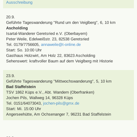
Ausschreibung
20.9.
Geführte Tageswanderung
"Rund um den Veiglberg"
,
6, 10 km
Ascholding
Isartal-Wanderer Geretsried e.V. (Oberbayern)
Peter Weile
,
Edelweißstr. 23, 82538 Geretsried
Tel. 0179/7756605
,
annaweile@t-online.de
Start: So. 10:00 Uhr
Gasthaus Holzwirt, Am Holz 22, 83623 Ascholding
Sehenswert:
kraftvoller Baum auf dem Veiglberg mit Historie
23.9.
Geführte Tageswanderung
"Mittwochswanderung"
,
5, 10 km
Bad Staffelstein
TSV 1862 Küps e.V., Abt. Wandern (Oberfranken)
Jochen Pils
,
Wallweg 14, 96328 Küps
Tel. 0151/64073043
,
jochen-pils@gmx.de
Start: Mi. 15:00 Uhr
Angerseehütte, Am Ochsenanger 7, 96231 Bad Staffelstein