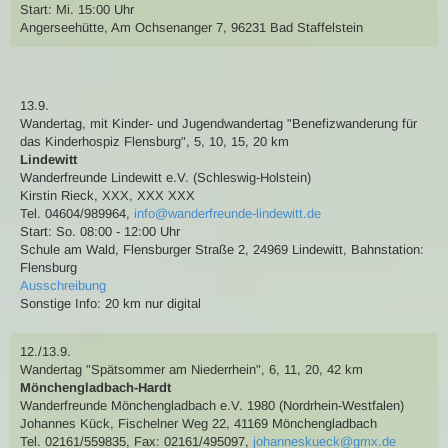
Start: Mi. 15:00 Uhr
Angerseehütte, Am Ochsenanger 7, 96231 Bad Staffelstein
13.9.
Wandertag
,
mit Kinder- und Jugendwandertag
"Benefizwanderung für
das Kinderhospiz Flensburg"
,
5, 10, 15, 20 km
Lindewitt
Wanderfreunde Lindewitt e.V. (Schleswig-Holstein)
Kirstin Rieck
,
XXX, XXX XXX
Tel. 04604/989964
,
info@wanderfreunde-lindewitt.de
Start: So. 08:00 - 12:00 Uhr
Schule am Wald, Flensburger Straße 2, 24969 Lindewitt
,
Bahnstation:
Flensburg
Ausschreibung
Sonstige Info: 20 km nur digital
12./13.9.
Wandertag
"Spätsommer am Niederrhein"
,
6, 11, 20, 42 km
Mönchengladbach-Hardt
Wanderfreunde Mönchengladbach e.V. 1980 (Nordrhein-Westfalen)
Johannes Kück
,
Fischelner Weg 22, 41169 Mönchengladbach
Tel. 02161/559835
,
Fax: 02161/495097
,
johanneskueck@gmx.de