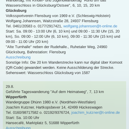
Wandertag
,
mit Kinder- und Jugendwandertag
"Rund um das
Wasserschloss in Glücksburg/Ostsee"
,
6, 10, 15, 20 km
Glücksburg
Volkssportverein Flensburg von 1969 e.V. (Schleswig-Holstein)
Wolfgang Johannsen
,
Waitzstraße 28, 24937 Flensburg
Tel. 0461/20583 o. 0177/2917421
,
wolfgang.johannsen@t-online.de
Start: Sa. 09:00 - 13:00 Uhr (6, 10 km) und 09:00 - 11:30 Uhr (15, 20
km), So. 09:00 - 12:00 Uhr (6, 10 km), 09:00 - 11:30 Uhr (15 km) und
09:00 - 11:00 Uhr (20 km)
"Alte Turnhalle" neben der Rudehalle., Ruhetaler Weg, 24960
Glücksburg
,
Bahnstation: Flensburg
Ausschreibung
Sonstige Info: Die 20 km Wanderstrecke kann nur digital über Komoot
(QR-Code) gewandert werden. Keine Ausschilderung der Strecke.
Sehenswert:
Wasserschloss Glücksburg von 1587
29.8.
Geführte Tageswanderung
"Auf dem Heimatweg"
,
7, 13 km
Wipperfürth
Wandergruppe Dhünn 1980 e.V. (Nordrhein-Westfalen)
Joachim Kutzner
,
Hartkopsbever 14, 42499 Hückeswagen
Tel. 0160/98717582 o. 02192/9376724
,
joachim_kutzner@t-online.de
Start: Sa. 10:00 Uhr
Hansecafé, Marktplatz 5, 51688 Wipperfürth
Ausschreibung