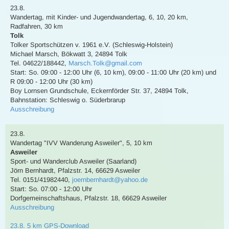
23.8.
Wandertag
,
mit Kinder- und Jugendwandertag
,
6, 10, 20 km
,
Radfahren
,
30 km
Tolk
Tolker Sportschützen v. 1961 e.V. (Schleswig-Holstein)
Michael Marsch
,
Bökwatt 3, 24894 Tolk
Tel. 04622/188442
,
Marsch.Tolk@gmail.com
Start: So. 09:00 - 12:00 Uhr (6, 10 km), 09:00 - 11:00 Uhr (20 km) und
R 09:00 - 12:00 Uhr (30 km)
Boy Lornsen Grundschule, Eckernförder Str. 37, 24894 Tolk
,
Bahnstation: Schleswig o. Süderbrarup
Ausschreibung
23.8.
Wandertag
"IVV Wanderung Asweiler"
,
5, 10 km
Asweiler
Sport- und Wanderclub Asweiler (Saarland)
Jörn Bernhardt
,
Pfalzstr. 14, 66629 Asweiler
Tel. 0151/41982440
,
joernbernhardt@yahoo.de
Start: So. 07:00 - 12:00 Uhr
Dorfgemeinschaftshaus, Pfalzstr. 18, 66629 Asweiler
Ausschreibung
23.8. 5 km GPS-Download