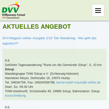
AKTUELLES ANGEBOT
DVV-Magazin online: Ausgabe 2/19 "Der Wandertag - Wie geht das
eigentlich?"
9.8.
Geführte Tageswanderung
"Rund um die Gemeinde Sörup"
,
5, 10 km
Sörup
Wandergruppe THW Sörup e.V. (Schleswig-Holstein)
Hannelore Meyer
,
Dorfstraße 18, 24975 Husby
Tel. 04634/759
,
Fax: 04634/936798
,
bernd-rudolf-meyer@t-online.de
Start: So. 09:30 Uhr
THW-Unterkunft, Schulstraße 40, 24966 Sörup
,
Bahnstation: Sörup
Ausschreibung
9.8.