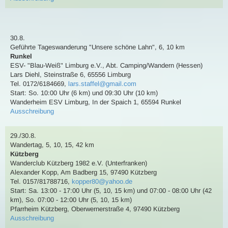
30.8.
Geführte Tageswanderung
"Unsere schöne Lahn"
,
6, 10 km
Runkel
ESV- "Blau-Weiß" Limburg e.V., Abt. Camping/Wandern (Hessen)
Lars Diehl
,
Steinstraße 6, 65556 Limburg
Tel. 0172/6184669
,
lars.staffel@gmail.com
Start: So. 10:00 Uhr (6 km) und 09:30 Uhr (10 km)
Wanderheim ESV Limburg, In der Spaich 1, 65594 Runkel
Ausschreibung
29./30.8.
Wandertag
,
5, 10, 15, 42 km
Kützberg
Wanderclub Kützberg 1982 e.V. (Unterfranken)
Alexander Kopp
,
Am Badberg 15, 97490 Kützberg
Tel. 0157/81788716
,
kopper80@yahoo.de
Start: Sa. 13:00 - 17:00 Uhr (5, 10, 15 km) und 07:00 - 08:00 Uhr (42
km), So. 07:00 - 12:00 Uhr (5, 10, 15 km)
Pfarrheim Kützberg, Oberwernerstraße 4, 97490 Kützberg
Ausschreibung