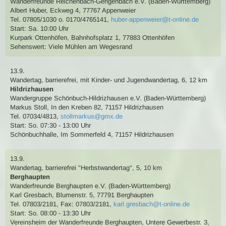
Wanderfreunde Reichenbach-Gengenbach e.V. (Baden-Württemberg)
Albert Huber
,
Eckweg 4, 77767 Appenweier
Tel. 07805/1030 o. 0170/4765141
,
huber-appenweier@t-online.de
Start: Sa. 10:00 Uhr
Kurpark Ottenhöfen, Bahnhofsplatz 1, 77883 Ottenhöfen
Sehenswert:
Viele Mühlen am Wegesrand
13.9.
Wandertag
, barrierefrei,
mit Kinder- und Jugendwandertag
,
6, 12 km
Hildrizhausen
Wandergruppe Schönbuch-Hildrizhausen e.V. (Baden-Württemberg)
Markus Stoll
,
In den Kreben 82, 71157 Hildrizhausen
Tel. 07034/4813
,
stollmarkus@gmx.de
Start: So. 07:30 - 13:00 Uhr
Schönbuchhalle, Im Sommerfeld 4, 71157 Hildrizhausen
13.9.
Wandertag
, barrierefrei
"Herbstwandertag"
,
5, 10 km
Berghaupten
Wanderfreunde Berghaupten e.V. (Baden-Württemberg)
Karl Gresbach
,
Blumenstr. 5, 77791 Berghaupten
Tel. 07803/2181
,
Fax: 07803/2181
,
karl.gresbach@t-online.de
Start: So. 08:00 - 13:30 Uhr
Vereinsheim der Wanderfreunde Berghaupten, Untere Gewerbestr. 3,