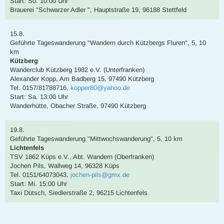
Start: So. 10:00 Uhr
Brauerei "Schwarzer Adler ", Hauptstraße 19, 96188 Stettfeld
15.8.
Geführte Tageswanderung
"Wandern durch Kützbergs Fluren"
,
5, 10
km
Kützberg
Wanderclub Kützberg 1982 e.V. (Unterfranken)
Alexander Kopp
,
Am Badberg 15, 97490 Kützberg
Tel. 0157/81788716
,
kopper80@yahoo.de
Start: Sa. 13:00 Uhr
Wanderhütte, Obacher Straße, 97490 Kützberg
19.8.
Geführte Tageswanderung
"Mittwochswanderung"
,
5, 10 km
Lichtenfels
TSV 1862 Küps e.V., Abt. Wandern (Oberfranken)
Jochen Pils
,
Wallweg 14, 96328 Küps
Tel. 0151/64073043
,
jochen-pils@gmx.de
Start: Mi. 15:00 Uhr
Taxi Dütsch, Siedlerstraße 2, 96215 Lichtenfels