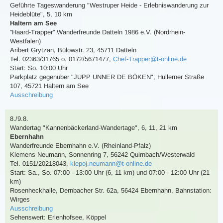
Geführte Tageswanderung
"Westruper Heide - Erlebniswanderung zur
Heideblüte"
,
5, 10 km
Haltern am See
”Haard-Trapper” Wanderfreunde Datteln 1986 e.V. (Nordrhein-
Westfalen)
Aribert Grytzan
,
Bülowstr. 23, 45711 Datteln
Tel. 02363/31765 o. 0172/5671477
,
Chef-Trapper@t-online.de
Start: So. 10:00 Uhr
Parkplatz gegenüber "JUPP UNNER DE BÖKEN", Hullerner Straße
107, 45721 Haltern am See
Ausschreibung
8./9.8.
Wandertag
"Kannenbäckerland-Wandertage"
,
6, 11, 21 km
Ebernhahn
Wanderfreunde Ebernhahn e.V. (Rheinland-Pfalz)
Klemens Neumann
,
Sonnenring 7, 56242 Quirnbach/Westerwald
Tel. 0151/20218043
,
klepoj.neumann@t-online.de
Start: Sa., So. 07:00 - 13:00 Uhr (6, 11 km) und 07:00 - 12:00 Uhr (21
km)
Rosenheckhalle, Dernbacher Str. 62a, 56424 Ebernhahn
,
Bahnstation:
Wirges
Ausschreibung
Sehenswert:
Erlenhofsee, Köppel