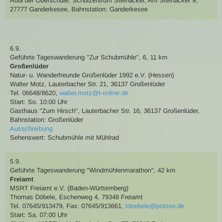
Aula der Oberschule, Schulzentrum Steinacker, Am Steinacker 9,
27777 Ganderkesee
,
Bahnstation: Ganderkesee
6.9.
Geführte Tageswanderung
"Zur Schubmühle"
,
6, 11 km
Großenlüder
Natur- u. Wanderfreunde Großenlüder 1992 e.V. (Hessen)
Walter Motz
,
Lauterbacher Str. 21, 36137 Großenlüder
Tel. 06648/8620
,
walter.motz@t-online.de
Start: So. 10:00 Uhr
Gasthaus "Zum Hirsch", Lauterbacher Str. 16, 36137 Großenlüder
,
Bahnstation: Großenlüder
Ausschreibung
Sehenswert:
Schubmühle mit Mühlrad
5.9.
Geführte Tageswanderung
"Windmühlenmarathon"
,
42 km
Freiamt
MSRT Freiamt e.V. (Baden-Württemberg)
Thomas Döbele
,
Eschenweg 4, 79348 Freiamt
Tel. 07645/913479
,
Fax: 07645/913661
,
tdoebele@posteo.de
Start: Sa. 07:00 Uhr