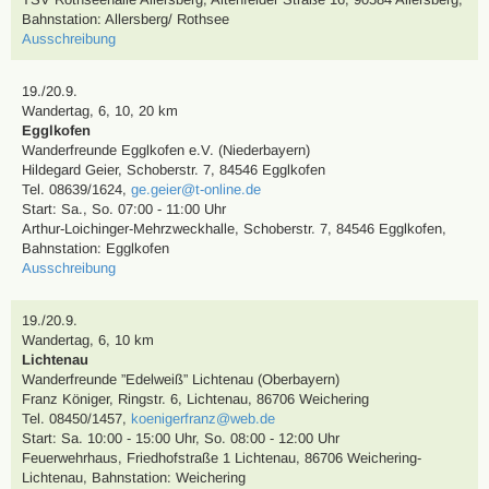
Bahnstation: Allersberg/ Rothsee
Ausschreibung
19./20.9.
Wandertag
,
6, 10, 20 km
Egglkofen
Wanderfreunde Egglkofen e.V. (Niederbayern)
Hildegard Geier
,
Schoberstr. 7, 84546 Egglkofen
Tel. 08639/1624
,
ge.geier@t-online.de
Start: Sa., So. 07:00 - 11:00 Uhr
Arthur-Loichinger-Mehrzweckhalle, Schoberstr. 7, 84546 Egglkofen
,
Bahnstation: Egglkofen
Ausschreibung
19./20.9.
Wandertag
,
6, 10 km
Lichtenau
Wanderfreunde ”Edelweiß” Lichtenau (Oberbayern)
Franz Königer
,
Ringstr. 6, Lichtenau, 86706 Weichering
Tel. 08450/1457
,
koenigerfranz@web.de
Start: Sa. 10:00 - 15:00 Uhr, So. 08:00 - 12:00 Uhr
Feuerwehrhaus, Friedhofstraße 1 Lichtenau, 86706 Weichering-
Lichtenau
,
Bahnstation: Weichering