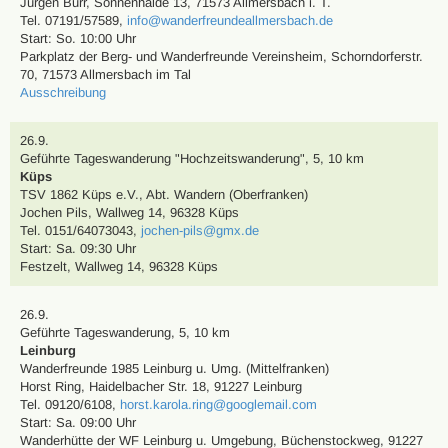
Jürgen Burr
,
Sonnenhalde 13, 71573 Allmersbach i. T.
Tel. 07191/57589
,
info@wanderfreundeallmersbach.de
Start: So. 10:00 Uhr
Parkplatz der Berg- und Wanderfreunde Vereinsheim, Schorndorferstr.
70, 71573 Allmersbach im Tal
Ausschreibung
26.9.
Geführte Tageswanderung
"Hochzeitswanderung"
,
5, 10 km
Küps
TSV 1862 Küps e.V., Abt. Wandern (Oberfranken)
Jochen Pils
,
Wallweg 14, 96328 Küps
Tel. 0151/64073043
,
jochen-pils@gmx.de
Start: Sa. 09:30 Uhr
Festzelt, Wallweg 14, 96328 Küps
26.9.
Geführte Tageswanderung
,
5, 10 km
Leinburg
Wanderfreunde 1985 Leinburg u. Umg. (Mittelfranken)
Horst Ring
,
Haidelbacher Str. 18, 91227 Leinburg
Tel. 09120/6108
,
horst.karola.ring@googlemail.com
Start: Sa. 09:00 Uhr
Wanderhütte der WF Leinburg u. Umgebung, Büchenstockweg, 91227