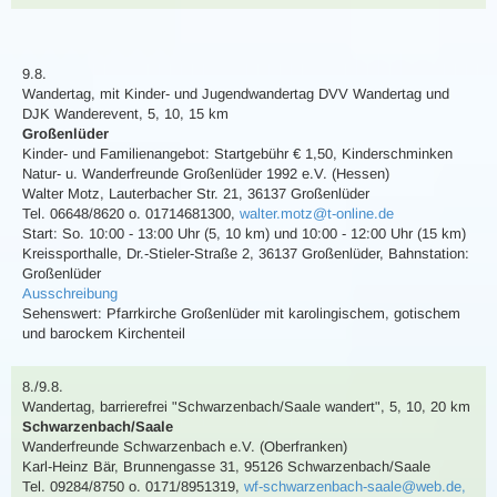
9.8.
Wandertag
,
mit Kinder- und Jugendwandertag
DVV Wandertag und
DJK Wanderevent
,
5, 10, 15 km
Großenlüder
Kinder- und Familienangebot: Startgebühr € 1,50, Kinderschminken
Natur- u. Wanderfreunde Großenlüder 1992 e.V. (Hessen)
Walter Motz
,
Lauterbacher Str. 21, 36137 Großenlüder
Tel. 06648/8620 o. 01714681300
,
walter.motz@t-online.de
Start: So. 10:00 - 13:00 Uhr (5, 10 km) und 10:00 - 12:00 Uhr (15 km)
Kreissporthalle, Dr.-Stieler-Straße 2, 36137 Großenlüder
,
Bahnstation:
Großenlüder
Ausschreibung
Sehenswert:
Pfarrkirche Großenlüder mit karolingischem, gotischem
und barockem Kirchenteil
8./9.8.
Wandertag
, barrierefrei
"Schwarzenbach/Saale wandert"
,
5, 10, 20 km
Schwarzenbach/Saale
Wanderfreunde Schwarzenbach e.V. (Oberfranken)
Karl-Heinz Bär
,
Brunnengasse 31, 95126 Schwarzenbach/Saale
Tel. 09284/8750 o. 0171/8951319
,
wf-schwarzenbach-saale@web.de,