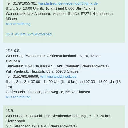
Tel. 0179/1055701
,
wanderfreunde-niederndorf@gmx.de
Start: So. 10:00 Uhr (5, 10 km) und 07:00 Uhr (42 km)
Wanderparkplatz Altenberg, Müsener Straße, 57271 Hilchenbach-
Müsen
Ausschreibung
16.8. 42 km GPS-Download
15./16.8.
Wandertag
"Wandern im Gräfensteinerland"
,
6, 10, 18 km
Clausen
Turnverein 1894 Clausen e.V., Abt. Wandern (Rheinland-Pfalz)
Willi Wielandt
,
Hauptstr. 83 a, 66978 Clausen
Tel. 0151/68166509
,
willi.wielandt@web.de
Start: Sa., So. 07:00 - 14:00 Uhr (6, 10 km) und 07:00 - 13:00 Uhr (18
km)
Gräfenstein Turnhalle, Jahnweg 26, 66978 Clausen
Ausschreibung
15.8.
Wandertag
"Soonwald- und Bierabendwanderung"
,
5, 10, 20 km
Tiefenbach
SV Tiefenbach 1931 e.V. (Rheinland-Pfalz)