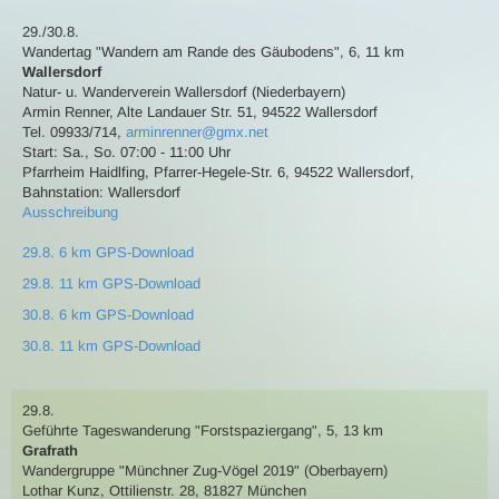
29./30.8.
Wandertag
"Wandern am Rande des Gäubodens"
,
6, 11 km
Wallersdorf
Natur- u. Wanderverein Wallersdorf (Niederbayern)
Armin Renner
,
Alte Landauer Str. 51, 94522 Wallersdorf
Tel. 09933/714
,
arminrenner@gmx.net
Start: Sa., So. 07:00 - 11:00 Uhr
Pfarrheim Haidlfing, Pfarrer-Hegele-Str. 6, 94522 Wallersdorf
,
Bahnstation: Wallersdorf
Ausschreibung
29.8. 6 km GPS-Download
29.8. 11 km GPS-Download
30.8. 6 km GPS-Download
30.8. 11 km GPS-Download
29.8.
Geführte Tageswanderung
"Forstspaziergang"
,
5, 13 km
Grafrath
Wandergruppe "Münchner Zug-Vögel 2019" (Oberbayern)
Lothar Kunz
,
Ottilienstr. 28, 81827 München