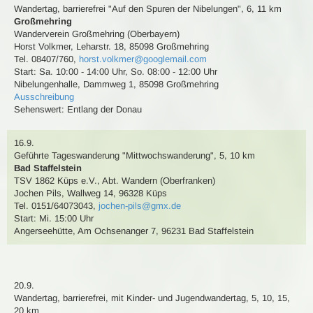
Wandertag
, barrierefrei
"Auf den Spuren der Nibelungen"
,
6, 11 km
Großmehring
Wanderverein Großmehring (Oberbayern)
Horst Volkmer
,
Leharstr. 18, 85098 Großmehring
Tel. 08407/760
,
horst.volkmer@googlemail.com
Start: Sa. 10:00 - 14:00 Uhr, So. 08:00 - 12:00 Uhr
Nibelungenhalle, Dammweg 1, 85098 Großmehring
Ausschreibung
Sehenswert:
Entlang der Donau
16.9.
Geführte Tageswanderung
"Mittwochswanderung"
,
5, 10 km
Bad Staffelstein
TSV 1862 Küps e.V., Abt. Wandern (Oberfranken)
Jochen Pils
,
Wallweg 14, 96328 Küps
Tel. 0151/64073043
,
jochen-pils@gmx.de
Start: Mi. 15:00 Uhr
Angerseehütte, Am Ochsenanger 7, 96231 Bad Staffelstein
20.9.
Wandertag
, barrierefrei,
mit Kinder- und Jugendwandertag
,
5, 10, 15,
20 km