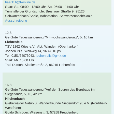
baer.k.h@t-online.de
Start: Sa. 08:00 - 12:00 Uhr, So. 06:00 - 11:00 Uhr
Turnhalle der Grundschule, Breslauer Straße 9, 95126
Schwarzenbach/Saale
,
Bahnstation: Schwarzenbach/Saale
Ausschreibung
12.8.
Geführte Tageswanderung
"Mittwochswanderung"
,
5, 10 km
Lichtenfels
TSV 1862 Küps e.V., Abt. Wandern (Oberfranken)
Jochen Pils
,
Wallweg 14, 96328 Küps
Tel. 0151/64073043
,
jochen-pils@gmx.de
Start: Mi. 15:00 Uhr
Taxi Dütsch, Siedlerstraße 2, 96215 Lichtenfels
16.8.
Geführte Tageswanderung
"Auf den Spuren des Bergbaus im
Siegerland"
,
5, 10, 42 km
Hilchenbach
Giebelwälder Natur- u. Wanderfreunde Niederndorf 95 e.V. (Nordrhein-
Westfalen)
Guido Schröder
,
Wiesenstr. 3, 57258 Freudenberg