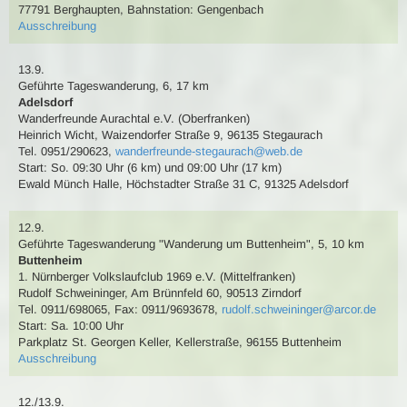
77791 Berghaupten
,
Bahnstation: Gengenbach
Ausschreibung
13.9.
Geführte Tageswanderung
,
6, 17 km
Adelsdorf
Wanderfreunde Aurachtal e.V. (Oberfranken)
Heinrich Wicht
,
Waizendorfer Straße 9, 96135 Stegaurach
Tel. 0951/290623
,
wanderfreunde-stegaurach@web.de
Start: So. 09:30 Uhr (6 km) und 09:00 Uhr (17 km)
Ewald Münch Halle, Höchstadter Straße 31 C, 91325 Adelsdorf
12.9.
Geführte Tageswanderung
"Wanderung um Buttenheim"
,
5, 10 km
Buttenheim
1. Nürnberger Volkslaufclub 1969 e.V. (Mittelfranken)
Rudolf Schweininger
,
Am Brünnfeld 60, 90513 Zirndorf
Tel. 0911/698065
,
Fax: 0911/9693678
,
rudolf.schweininger@arcor.de
Start: Sa. 10:00 Uhr
Parkplatz St. Georgen Keller, Kellerstraße, 96155 Buttenheim
Ausschreibung
12./13.9.