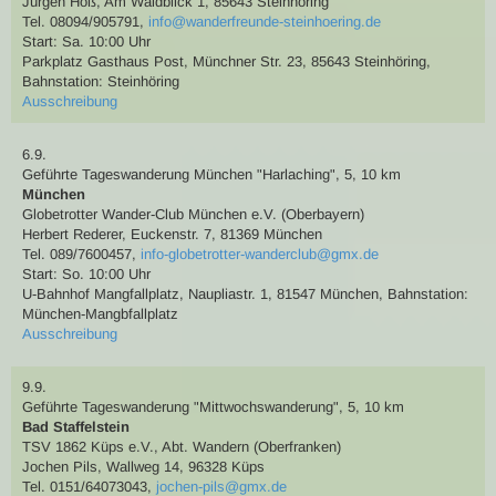
Jürgen Hoß
,
Am Waldblick 1, 85643 Steinhöring
Tel. 08094/905791
,
info@wanderfreunde-steinhoering.de
Start: Sa. 10:00 Uhr
Parkplatz Gasthaus Post, Münchner Str. 23, 85643 Steinhöring
,
Bahnstation: Steinhöring
Ausschreibung
6.9.
Geführte Tageswanderung
München "Harlaching"
,
5, 10 km
München
Globetrotter Wander-Club München e.V. (Oberbayern)
Herbert Rederer
,
Euckenstr. 7, 81369 München
Tel. 089/7600457
,
info-globetrotter-wanderclub@gmx.de
Start: So. 10:00 Uhr
U-Bahnhof Mangfallplatz, Naupliastr. 1, 81547 München
,
Bahnstation:
München-Mangbfallplatz
Ausschreibung
9.9.
Geführte Tageswanderung
"Mittwochswanderung"
,
5, 10 km
Bad Staffelstein
TSV 1862 Küps e.V., Abt. Wandern (Oberfranken)
Jochen Pils
,
Wallweg 14, 96328 Küps
Tel. 0151/64073043
,
jochen-pils@gmx.de