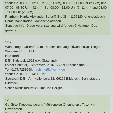
Start: Sa. 08:00 - 12:00 Uhr (6, 11 km), 08:00 - 11:00 Uhr (20 km) und
07:00 - 08:30 Uhr (42 km), So. 08:00 - 12:00 Uhr (6, 11 km) und 08:00
- 11:00 Uhr (20 km)
Pfarrheim Hardt, Alexander-Scharff-Str. 38, 41169 Mönchengladbach-
Hardt
,
Bahnstation: Mönchengladbach
Sonstige Info: Diese Veranstaltung wird für den 5-Nationen-Cup
gewertet
12.9.
Wandertag
, barrierefrei,
mit Kinder- und Jugendwandertag
"Pingen-
Wanderung"
,
6, 12 km
Bildstock
DJK Bildstock 1922 e.V. (Saarland)
Lothar Schmidt
,
Fichtenstraße 16, 66299 Friedrichsthal
Tel. 0177/7251690
,
l.schmidt51@gmx.de
Start: Sa. 07:00 - 14:00 Uhr
Sportpark DJK, Am Kallenberg 12, 66299 Bildstock
,
Bahnstation:
Bildstock
Sehenswert:
Industriekultur und Bergbau
12.9.
Geführte Tageswanderung
"Mühlenweg Ottenhöfen"
,
7, 14 km
Ottenhöfen