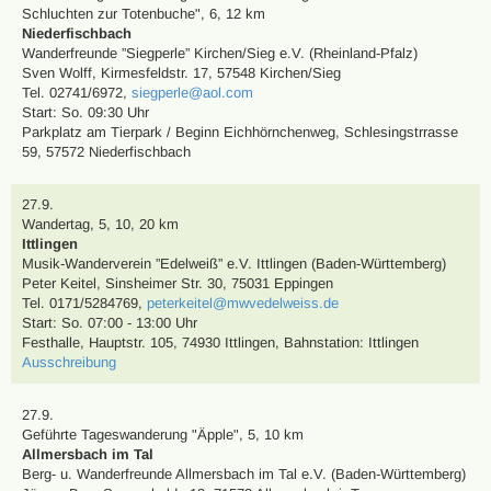
Schluchten zur Totenbuche"
,
6, 12 km
Niederfischbach
Wanderfreunde ”Siegperle” Kirchen/Sieg e.V. (Rheinland-Pfalz)
Sven Wolff
,
Kirmesfeldstr. 17, 57548 Kirchen/Sieg
Tel. 02741/6972
,
siegperle@aol.com
Start: So. 09:30 Uhr
Parkplatz am Tierpark / Beginn Eichhörnchenweg, Schlesingstrrasse
59, 57572 Niederfischbach
27.9.
Wandertag
,
5, 10, 20 km
Ittlingen
Musik-Wanderverein ”Edelweiß” e.V. Ittlingen (Baden-Württemberg)
Peter Keitel
,
Sinsheimer Str. 30, 75031 Eppingen
Tel. 0171/5284769
,
peterkeitel@mwvedelweiss.de
Start: So. 07:00 - 13:00 Uhr
Festhalle, Hauptstr. 105, 74930 Ittlingen
,
Bahnstation: Ittlingen
Ausschreibung
27.9.
Geführte Tageswanderung
"Äpple"
,
5, 10 km
Allmersbach im Tal
Berg- u. Wanderfreunde Allmersbach im Tal e.V. (Baden-Württemberg)