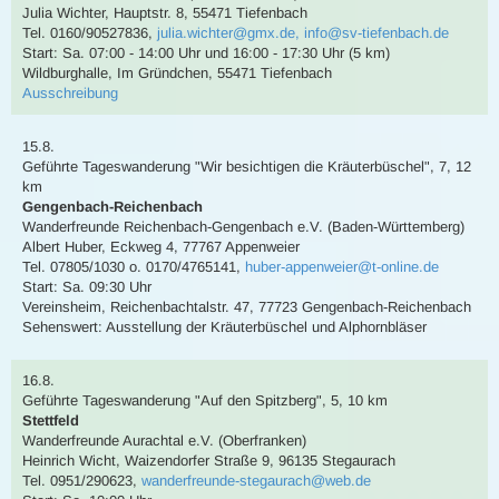
Julia Wichter
,
Hauptstr. 8, 55471 Tiefenbach
Tel. 0160/90527836
,
julia.wichter@gmx.de, info@sv-tiefenbach.de
Start: Sa. 07:00 - 14:00 Uhr und 16:00 - 17:30 Uhr (5 km)
Wildburghalle, Im Gründchen, 55471 Tiefenbach
Ausschreibung
15.8.
Geführte Tageswanderung
"Wir besichtigen die Kräuterbüschel"
,
7, 12
km
Gengenbach-Reichenbach
Wanderfreunde Reichenbach-Gengenbach e.V. (Baden-Württemberg)
Albert Huber
,
Eckweg 4, 77767 Appenweier
Tel. 07805/1030 o. 0170/4765141
,
huber-appenweier@t-online.de
Start: Sa. 09:30 Uhr
Vereinsheim, Reichenbachtalstr. 47, 77723 Gengenbach-Reichenbach
Sehenswert:
Ausstellung der Kräuterbüschel und Alphornbläser
16.8.
Geführte Tageswanderung
"Auf den Spitzberg"
,
5, 10 km
Stettfeld
Wanderfreunde Aurachtal e.V. (Oberfranken)
Heinrich Wicht
,
Waizendorfer Straße 9, 96135 Stegaurach
Tel. 0951/290623
,
wanderfreunde-stegaurach@web.de