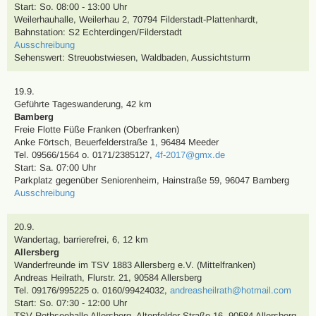
Start: So. 08:00 - 13:00 Uhr
Weilerhauhalle, Weilerhau 2, 70794 Filderstadt-Plattenhardt
,
Bahnstation: S2 Echterdingen/Filderstadt
Ausschreibung
Sehenswert:
Streuobstwiesen, Waldbaden, Aussichtsturm
19.9.
Geführte Tageswanderung
,
42 km
Bamberg
Freie Flotte Füße Franken (Oberfranken)
Anke Förtsch
,
Beuerfelderstraße 1, 96484 Meeder
Tel. 09566/1564 o. 0171/2385127
,
4f-2017@gmx.de
Start: Sa. 07:00 Uhr
Parkplatz gegenüber Seniorenheim, Hainstraße 59, 96047 Bamberg
Ausschreibung
20.9.
Wandertag
, barrierefrei,
6, 12 km
Allersberg
Wanderfreunde im TSV 1883 Allersberg e.V. (Mittelfranken)
Andreas Heilrath
,
Flurstr. 21, 90584 Allersberg
Tel. 09176/995225 o. 0160/99424032
,
andreasheilrath@hotmail.com
Start: So. 07:30 - 12:00 Uhr
TSV Rothseehalle Allersberg, Altenfelder Straße 16, 90584 Allersberg
,