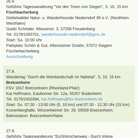
26.9.
Geführte Tageswanderung
"Vor den Toren von Siegen"
,
5, 10, 15 km
Fischbacherberg
Giebelwälder Natur- u. Wanderfreunde Niederndorf 95 e.V. (Nordrhein-
Westfalen)
Guido Schröder
,
Wiesenstr. 3, 57258 Freudenberg
Tel. 0179/1055701
,
wanderfreunde-niederndorf@gmx.de
Start: Sa. 10:00 Uhr
Parkplatz Schön & Gut, Allensteiner Straße, 57072 Siegern
Fischerbacherberg
Ausschreibung
27.9.
Wandertag
"Durch die Weinlandschaft im Nahetal"
,
5, 10, 15 km
Bretzenheim
FSV 1917 Bretzenheim (Rheinland-Pfalz)
Kai Hoffmann
,
Eaubonner Str. 12a, 55257 Budenheim
Tel. 0175/2420394
,
kai.hoffmann@fsv-bretzenheim.de
Start: So. 07:30 - 13:00 Uhr (5, 10 km) und 07:30 - 12:30 Uhr (15 km)
Kronenberghalle, Winzenheimer Str. 29, 55559 Bretzenheim
,
Bahnstation: Bretzenheim/Nahe
27.9.
Geführte Tageswanderung
"Eichhörnchenweg - Durch kleine