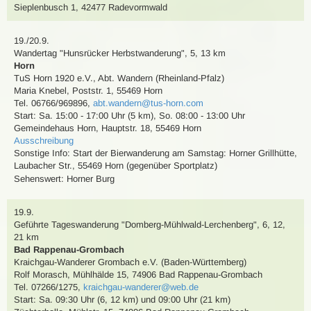
Sieplenbusch 1, 42477 Radevormwald
19./20.9.
Wandertag
"Hunsrücker Herbstwanderung"
,
5, 13 km
Horn
TuS Horn 1920 e.V., Abt. Wandern (Rheinland-Pfalz)
Maria Knebel
,
Poststr. 1, 55469 Horn
Tel. 06766/969896
,
abt.wandern@tus-horn.com
Start: Sa. 15:00 - 17:00 Uhr (5 km), So. 08:00 - 13:00 Uhr
Gemeindehaus Horn, Hauptstr. 18, 55469 Horn
Ausschreibung
Sonstige Info: Start der Bierwanderung am Samstag: Horner Grillhütte,
Laubacher Str., 55469 Horn (gegenüber Sportplatz)
Sehenswert:
Horner Burg
19.9.
Geführte Tageswanderung
"Domberg-Mühlwald-Lerchenberg"
,
6, 12,
21 km
Bad Rappenau-Grombach
Kraichgau-Wanderer Grombach e.V. (Baden-Württemberg)
Rolf Morasch
,
Mühlhälde 15, 74906 Bad Rappenau-Grombach
Tel. 07266/1275
,
kraichgau-wanderer@web.de
Start: Sa. 09:30 Uhr (6, 12 km) und 09:00 Uhr (21 km)