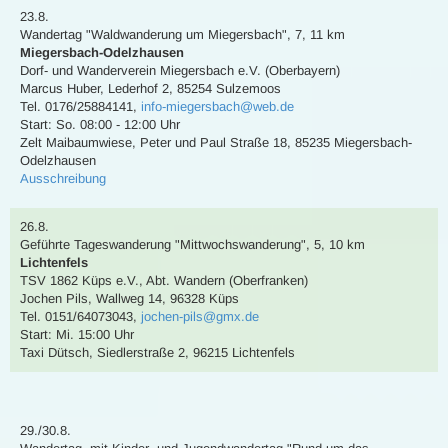
23.8.
Wandertag
"Waldwanderung um Miegersbach"
,
7, 11 km
Miegersbach-Odelzhausen
Dorf- und Wanderverein Miegersbach e.V. (Oberbayern)
Marcus Huber
,
Lederhof 2, 85254 Sulzemoos
Tel. 0176/25884141
,
info-miegersbach@web.de
Start: So. 08:00 - 12:00 Uhr
Zelt Maibaumwiese, Peter und Paul Straße 18, 85235 Miegersbach-
Odelzhausen
Ausschreibung
26.8.
Geführte Tageswanderung
"Mittwochswanderung"
,
5, 10 km
Lichtenfels
TSV 1862 Küps e.V., Abt. Wandern (Oberfranken)
Jochen Pils
,
Wallweg 14, 96328 Küps
Tel. 0151/64073043
,
jochen-pils@gmx.de
Start: Mi. 15:00 Uhr
Taxi Dütsch, Siedlerstraße 2, 96215 Lichtenfels
29./30.8.