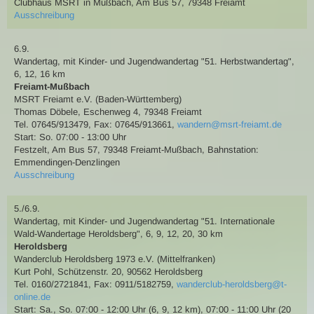
Clubhaus MSRT in Mußbach, Am Bus 57, 79348 Freiamt
Ausschreibung
6.9.
Wandertag
,
mit Kinder- und Jugendwandertag
"51. Herbstwandertag"
,
6, 12, 16 km
Freiamt-Mußbach
MSRT Freiamt e.V. (Baden-Württemberg)
Thomas Döbele
,
Eschenweg 4, 79348 Freiamt
Tel. 07645/913479
,
Fax: 07645/913661
,
wandern@msrt-freiamt.de
Start: So. 07:00 - 13:00 Uhr
Festzelt, Am Bus 57, 79348 Freiamt-Mußbach
,
Bahnstation:
Emmendingen-Denzlingen
Ausschreibung
5./6.9.
Wandertag
,
mit Kinder- und Jugendwandertag
"51. Internationale
Wald-Wandertage Heroldsberg"
,
6, 9, 12, 20, 30 km
Heroldsberg
Wanderclub Heroldsberg 1973 e.V. (Mittelfranken)
Kurt Pohl
,
Schützenstr. 20, 90562 Heroldsberg
Tel. 0160/2721841
,
Fax: 0911/5182759
,
wanderclub-heroldsberg@t-
online.de
Start: Sa., So. 07:00 - 12:00 Uhr (6, 9, 12 km), 07:00 - 11:00 Uhr (20