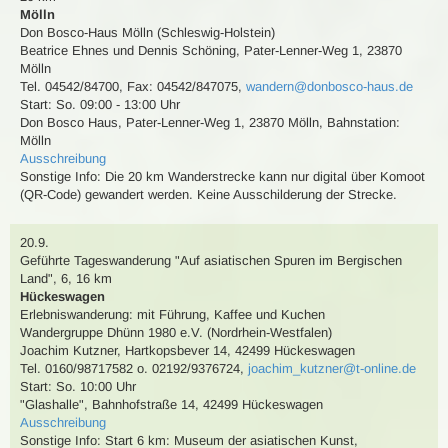
Mölln
Don Bosco-Haus Mölln (Schleswig-Holstein)
Beatrice Ehnes und Dennis Schöning
,
Pater-Lenner-Weg 1, 23870
Mölln
Tel. 04542/84700
,
Fax: 04542/847075
,
wandern@donbosco-haus.de
Start: So. 09:00 - 13:00 Uhr
Don Bosco Haus, Pater-Lenner-Weg 1, 23870 Mölln
,
Bahnstation:
Mölln
Ausschreibung
Sonstige Info: Die 20 km Wanderstrecke kann nur digital über Komoot
(QR-Code) gewandert werden. Keine Ausschilderung der Strecke.
20.9.
Geführte Tageswanderung
"Auf asiatischen Spuren im Bergischen
Land"
,
6, 16 km
Hückeswagen
Erlebniswanderung: mit Führung, Kaffee und Kuchen
Wandergruppe Dhünn 1980 e.V. (Nordrhein-Westfalen)
Joachim Kutzner
,
Hartkopsbever 14, 42499 Hückeswagen
Tel. 0160/98717582 o. 02192/9376724
,
joachim_kutzner@t-online.de
Start: So. 10:00 Uhr
"Glashalle", Bahnhofstraße 14, 42499 Hückeswagen
Ausschreibung
Sonstige Info: Start 6 km: Museum der asiatischen Kunst,