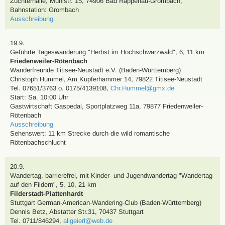
Züchterhalle, Mühlstr. 15, 74906 Bad Rappenau-Grombach
,
Bahnstation: Grombach
Ausschreibung
19.9.
Geführte Tageswanderung
"Herbst im Hochschwarzwald"
,
6, 11 km
Friedenweiler-Rötenbach
Wanderfreunde Titisee-Neustadt e.V. (Baden-Württemberg)
Christoph Hummel
,
Am Kupferhammer 14, 79822 Titisee-Neustadt
Tel. 07651/3763 o. 0175/4139108
,
Chr.Hummel@gmx.de
Start: Sa. 10:00 Uhr
Gastwirtschaft Gaspedal, Sportplatzweg 11a, 79877 Friedenweiler-
Rötenbach
Ausschreibung
Sehenswert:
11 km Strecke durch die wild romantische
Rötenbachschlucht
20.9.
Wandertag
, barrierefrei,
mit Kinder- und Jugendwandertag
"Wandertag
auf den Fildern"
,
5, 10, 21 km
Filderstadt-Plattenhardt
Stuttgart German-American-Wandering-Club (Baden-Württemberg)
Dennis Betz
,
Abstatter Str.31, 70437 Stuttgart
Tel. 0711/846294
,
allgeierl@web.de