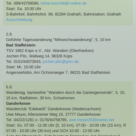
Tel. 089/43759590
,
lothar-kunz56@t-online.de
Start: Sa. 10:00 Uhr
S-Bahnhof, Bahnhofstr. 99, 82284 Grafrath
,
Bahnstation: Grafrath
Ausschreibung
2.9.
Geführte Tageswanderung
"Mittwochswanderung"
,
5, 10 km
Bad Staffelstein
TSV 1862 Küps e.V., Abt. Wandern (Oberfranken)
Jochen Pils
,
Wallweg 14, 96328 Küps
Tel. 0151/64073043
,
jochen-pils@gmx.de
Start: Mi. 15:00 Uhr
Angerseehütte, Am Ochsenanger 7, 96231 Bad Staffelstein
6.9.
Wandertag
, barrierefrei
"Wandern durch die Gantergemeinde"
,
5, 10,
15 km
,
Radfahren
,
30 km
,
Schwimmen
Ganderkesee
Wanderclub ”Edelweiß” Ganderkesee (Niedersachsen)
Uwe Meyer
,
Allensteiner Weg 15, 27777 Ganderkesee
Tel. 04222/1281 o. 0176/64758785
,
uwe.meyer25@ewetel.net
Start: So. 07:00 - 11:00 Uhr (5, 10 km), 07:00 - 10:00 Uhr (15 km), R
07:00 - 10:00 Uhr (30 km) und SCH 10:00 - 12:00 Uhr