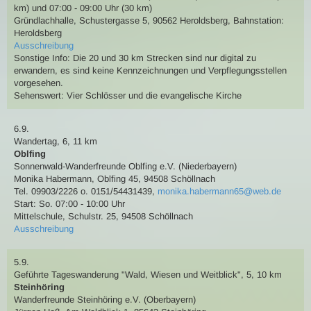
km) und 07:00 - 09:00 Uhr (30 km)
Gründlachhalle, Schustergasse 5, 90562 Heroldsberg
,
Bahnstation:
Heroldsberg
Ausschreibung
Sonstige Info: Die 20 und 30 km Strecken sind nur digital zu
erwandern, es sind keine Kennzeichnungen und Verpflegungsstellen
vorgesehen.
Sehenswert:
Vier Schlösser und die evangelische Kirche
6.9.
Wandertag
,
6, 11 km
Oblfing
Sonnenwald-Wanderfreunde Oblfing e.V. (Niederbayern)
Monika Habermann
,
Oblfing 45, 94508 Schöllnach
Tel. 09903/2226 o. 0151/54431439
,
monika.habermann65@web.de
Start: So. 07:00 - 10:00 Uhr
Mittelschule, Schulstr. 25, 94508 Schöllnach
Ausschreibung
5.9.
Geführte Tageswanderung
"Wald, Wiesen und Weitblick"
,
5, 10 km
Steinhöring
Wanderfreunde Steinhöring e.V. (Oberbayern)