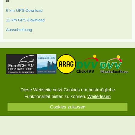
an.
6 km GPS-Download
12 km GPS-Download
Ausschreibung
Sitemap
Diese Webseite nutzt Cookies um bestmögliche
Impressum
Funktionalität bieten zu können.
Weiterlesen
Datenschutz
Cookies zulassen
© 2026 DVV Wandern – Alle Rechte vorbehalten