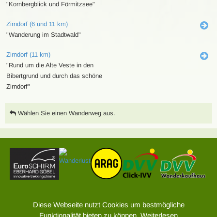
"Kornbergblick und Förmitzsee"
Zirndorf (6 und 11 km)
"Wanderung im Stadtwald"
Zirndorf (11 km)
"Rund um die Alte Veste in den
Bibertgrund und durch das schöne
Zirndorf"
Wählen Sie einen Wanderweg aus.
Sitemap
Diese Webseite nutzt Cookies um bestmögliche
Impressum
Funktionalität bieten zu können.
Weiterlesen
Datenschutz