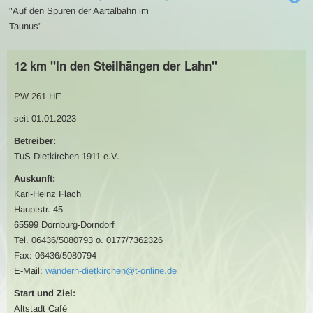
"Auf den Spuren der Aartalbahn im
Taunus"
12 km "In den Steilhängen der Lahn"
PW 261 HE
seit 01.01.2023
Betreiber:
TuS Dietkirchen 1911 e.V.
Auskunft:
Karl-Heinz Flach
Hauptstr. 45
65599 Dornburg-Dorndorf
Tel. 06436/5080793 o. 0177/7362326
Fax: 06436/5080794
E-Mail:
wandern-dietkirchen@t-online.de
Start und Ziel:
Altstadt Café