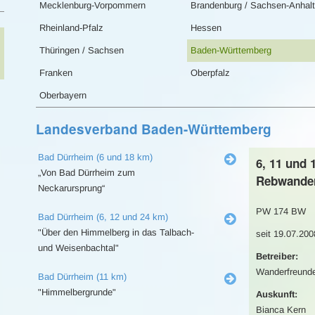
Mecklenburg-Vorpommern
Brandenburg / Sachsen-Anhalt
Rheinland-Pfalz
Hessen
Thüringen / Sachsen
Baden-Württemberg
Franken
Oberpfalz
Oberbayern
Landesverband Baden-Württemberg
Bad Dürrheim (6 und 18 km)
6, 11 und 
„Von Bad Dürrheim zum
Rebwande
Neckarursprung“
PW 174 BW
Bad Dürrheim (6, 12 und 24 km)
"Über den Himmelberg in das Talbach-
seit 19.07.200
und Weisenbachtal"
Betreiber:
Wanderfreunde
Bad Dürrheim (11 km)
"Himmelbergrunde"
Auskunft:
Bianca Kern