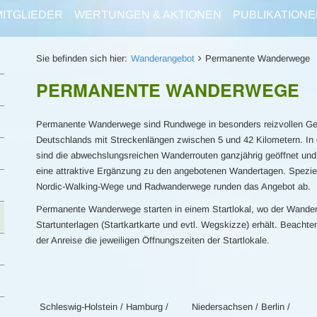
MITGLIEDER
WERTUNGEN & AKTIONEN
PUBLIKATIONE
Sie befinden sich hier:
Wanderangebot
Permanente Wanderwege
PERMANENTE WANDERWEGE
Permanente Wanderwege sind Rundwege in besonders reizvollen G
Deutschlands mit Streckenlängen zwischen 5 und 42 Kilometern. In 
sind die abwechslungsreichen Wanderrouten ganzjährig geöffnet und
eine attraktive Ergänzung zu den angebotenen Wandertagen. Spezie
Nordic-Walking-Wege und Radwanderwege runden das Angebot ab.
Permanente Wanderwege starten in einem Startlokal, wo der Wander
Startunterlagen (Startkartkarte und evtl. Wegskizze) erhält. Beachte
der Anreise die jeweiligen Öffnungszeiten der Startlokale.
Schleswig-Holstein / Hamburg /
Niedersachsen / Berlin /