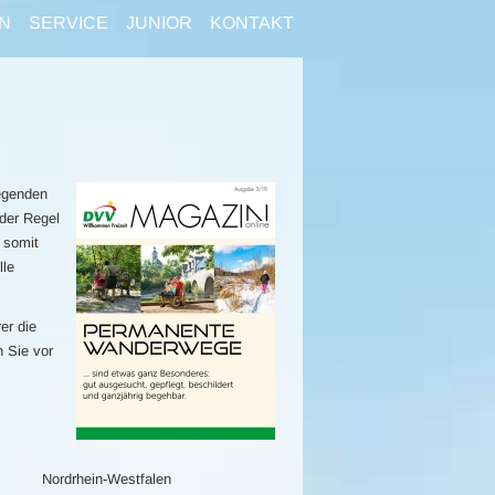
N
SERVICE
JUNIOR
KONTAKT
egenden
der Regel
 somit
lle
er die
n Sie vor
Nordrhein-Westfalen