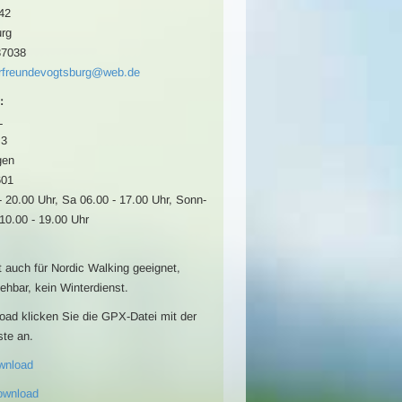
42
rg
87038
rfreundevogtsburg@web.de
:
L
 3
gen
601
- 20.00 Uhr, Sa 06.00 - 17.00 Uhr, Sonn-
10.00 - 19.00 Uhr
t auch für Nordic Walking geeignet,
ehbar, kein Winterdienst.
oad klicken Sie die GPX-Datei mit der
ste an.
wnload
ownload