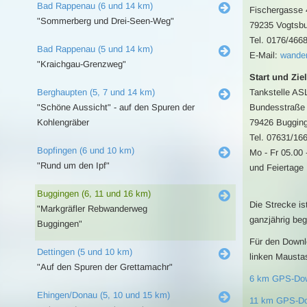
Bad Rappenau (6 und 14 km)
Fischergasse 
"Sommerberg und Drei-Seen-Weg"
79235 Vogtsbu
Tel. 0176/466
Bad Rappenau (5 und 14 km)
E-Mail:
wande
"Kraichgau-Grenzweg"
Start und Ziel
Berghaupten (5, 7 und 14 km)
Tankstelle AS
"Schöne Aussicht" - auf den Spuren der
Bundesstraße
Kohlengräber
79426 Buggin
Tel. 07631/16
Bopfingen (6 und 10 km)
Mo - Fr 05.00 
"Rund um den Ipf"
und Feiertage 
Buggingen (6, 11 und 16 km)
Die Strecke is
"Markgräfler Rebwanderweg
ganzjährig beg
Buggingen"
Für den Downl
Dettingen (5 und 10 km)
linken Mausta
"Auf den Spuren der Grettamachr"
6 km GPS-Do
Ehingen/Donau (5, 10 und 15 km)
11 km GPS-D