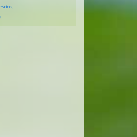
ownload
g