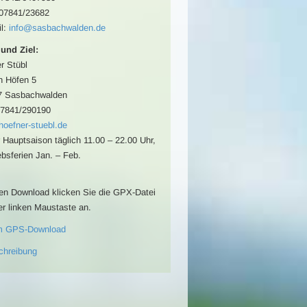
07841/23682
l:
info@sasbachwalden.de
 und Ziel:
r Stübl
n Höfen 5
7 Sasbachwalden
07841/290190
oefner-stuebl.de
r Hauptsaison täglich 11.00 – 22.00 Uhr,
ebsferien Jan. – Feb.
en Download klicken Sie die GPX-Datei
er linken Maustaste an.
m GPS-Download
chreibung