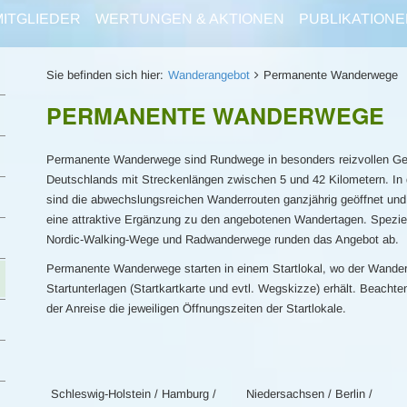
MITGLIEDER
WERTUNGEN & AKTIONEN
PUBLIKATIONE
Sie befinden sich hier:
Wanderangebot
Permanente Wanderwege
PERMANENTE WANDERWEGE
Permanente Wanderwege sind Rundwege in besonders reizvollen G
Deutschlands mit Streckenlängen zwischen 5 und 42 Kilometern. In 
sind die abwechslungsreichen Wanderrouten ganzjährig geöffnet und
eine attraktive Ergänzung zu den angebotenen Wandertagen. Spezie
Nordic-Walking-Wege und Radwanderwege runden das Angebot ab.
Permanente Wanderwege starten in einem Startlokal, wo der Wander
Startunterlagen (Startkartkarte und evtl. Wegskizze) erhält. Beachte
der Anreise die jeweiligen Öffnungszeiten der Startlokale.
Schleswig-Holstein / Hamburg /
Niedersachsen / Berlin /