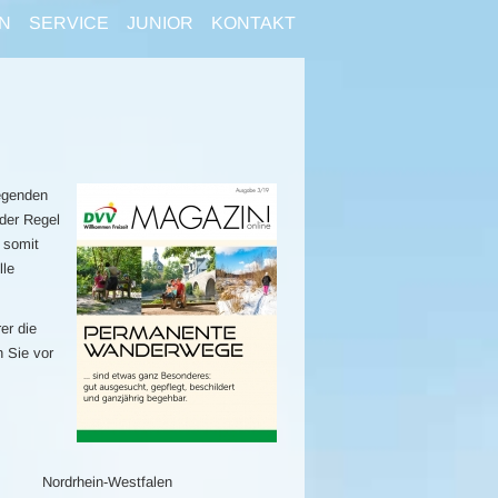
N
SERVICE
JUNIOR
KONTAKT
egenden
der Regel
 somit
lle
er die
n Sie vor
Nordrhein-Westfalen