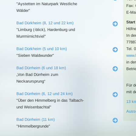
"Aystetten im Naturpark Westliche
Fax: 
Wälder"
E-Mai
Start
Bad Dürkheim (8, 12 und 22 km)
Höfne
"Limburg (-blick), Hardenburg und
In de
Murrmirnichtviel"
7788
Bad Dürkheim (5 und 10 km)
Tel. 
"Sieben Waldwunder"
www.h
in de
Bad Dürrheim (6 und 18 km)
Betri
„Von Bad Dürrheim zum
Neckarursprung“
Für d
mit d
Bad Dürrheim (6, 12 und 24 km)
"Über den Himmelberg in das Talbach-
13 k
und Weisenbachtal"
Auss
Bad Dürrheim (11 km)
"Himmelbergrunde"