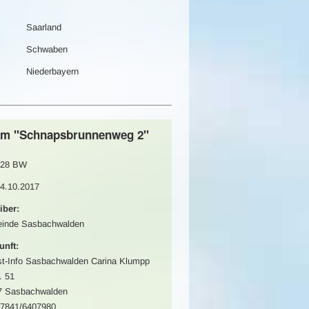
Saarland
Schwaben
Niederbayern
km "Schnapsbrunnenweg 2"
28 BW
14.10.2017
iber:
inde Sasbachwalden
unft:
st-Info Sasbachwalden Carina Klumpp
. 51
7 Sasbachwalden
07841/6407980