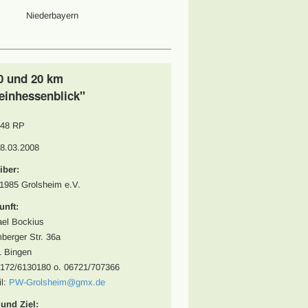
Niederbayern
10 und 20 km
einhessenblick"
48 RP
08.03.2008
iber:
985 Grolsheim e.V.
unft:
el Bockius
berger Str. 36a
 Bingen
0172/6130180 o. 06721/707366
l:
PW-Grolsheim@gmx.de
 und Ziel: