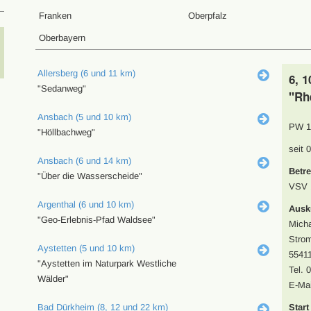
Franken
Oberpfalz
Oberbayern
Allersberg (6 und 11 km)
6, 
"Sedanweg"
"Rh
Ansbach (5 und 10 km)
PW 1
"Höllbachweg"
seit 
Ansbach (6 und 14 km)
Betre
"Über die Wasserscheide"
VSV 1
Argenthal (6 und 10 km)
Ausk
"Geo-Erlebnis-Pfad Waldsee"
Micha
Strom
Aystetten (5 und 10 km)
55411
"Aystetten im Naturpark Westliche
Tel. 
Wälder"
E-Mai
Bad Dürkheim (8, 12 und 22 km)
Start