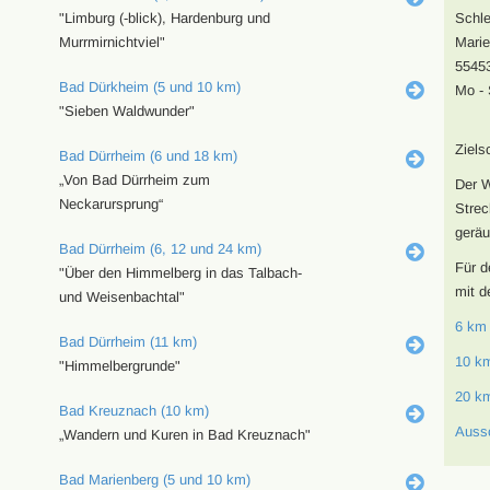
"Limburg (-blick), Hardenburg und
Schl
Murrmirnichtviel"
Marie
5545
Bad Dürkheim (5 und 10 km)
Mo - 
"Sieben Waldwunder"
Ziels
Bad Dürrheim (6 und 18 km)
„Von Bad Dürrheim zum
Der W
Neckarursprung“
Strec
geräu
Bad Dürrheim (6, 12 und 24 km)
Für d
"Über den Himmelberg in das Talbach-
mit d
und Weisenbachtal"
6 km
Bad Dürrheim (11 km)
10 k
"Himmelbergrunde"
20 k
Bad Kreuznach (10 km)
Auss
„Wandern und Kuren in Bad Kreuznach"
Bad Marienberg (5 und 10 km)