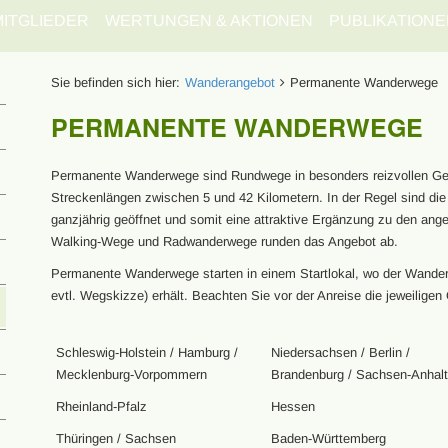
MITGLIEDER
WERTUNGEN & AKTIONEN
PUBLIKATIONE
Sie befinden sich hier:
Wanderangebot
Permanente Wanderwege
PERMANENTE WANDERWEGE
Permanente Wanderwege sind Rundwege in besonders reizvollen G
Streckenlängen zwischen 5 und 42 Kilometern. In der Regel sind d
ganzjährig geöffnet und somit eine attraktive Ergänzung zu den ang
Walking-Wege und Radwanderwege runden das Angebot ab.
Permanente Wanderwege starten in einem Startlokal, wo der Wanderer
evtl. Wegskizze) erhält. Beachten Sie vor der Anreise die jeweiligen 
Schleswig-Holstein / Hamburg /
Niedersachsen / Berlin /
Mecklenburg-Vorpommern
Brandenburg / Sachsen-Anhalt
Rheinland-Pfalz
Hessen
Thüringen / Sachsen
Baden-Württemberg