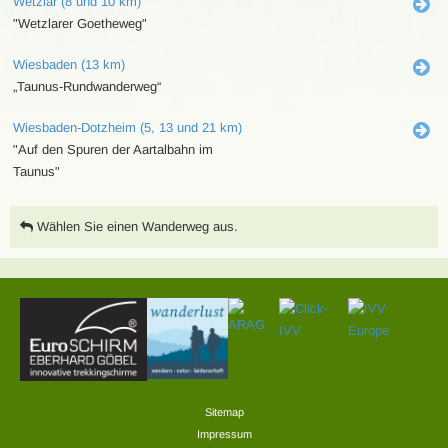
Wetzlar (8 und 10 km)
"Wetzlarer Goetheweg"
Wiesbaden (13 km)
„Taunus-Rundwanderweg“
Wiesbaden-Dotzheim (5, 13 und 21 km)
"Auf den Spuren der Aartalbahn im
Taunus"
Wählen Sie einen Wanderweg aus.
Sitemap
Impressum