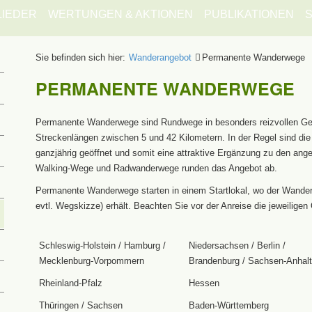
LIEDER
WERTUNGEN & AKTIONEN
PUBLIKATIONEN
S
Sie befinden sich hier:
Wanderangebot
Permanente Wanderwege
PERMANENTE WANDERWEGE
Permanente Wanderwege sind Rundwege in besonders reizvollen G
Streckenlängen zwischen 5 und 42 Kilometern. In der Regel sind d
ganzjährig geöffnet und somit eine attraktive Ergänzung zu den ang
Walking-Wege und Radwanderwege runden das Angebot ab.
Permanente Wanderwege starten in einem Startlokal, wo der Wanderer
evtl. Wegskizze) erhält. Beachten Sie vor der Anreise die jeweiligen 
Schleswig-Holstein / Hamburg /
Niedersachsen / Berlin /
Mecklenburg-Vorpommern
Brandenburg / Sachsen-Anhalt
Rheinland-Pfalz
Hessen
Thüringen / Sachsen
Baden-Württemberg