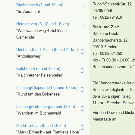
Rudolf-Schiestl-Str. 12
Büchenbach (5 und 10 km)
90765 Fürth
"Im Aurachtal"
Tel. 0911/794919
Heroldsberg (5, 10 und 16 km)
Start und Ziel:
"Waldwanderweg 4-Schlösser
Bäckerei Beck
Gemeinde"
Banderbacherstr. 12
90513 Zirndorf
Höchstadt a.d. Aisch (8 und 11 km)
Tel. 0911/604260
"Antoniusweg"
Mo - Fr 05.30 - 14.00 Uh
Betriebsurlaub vom 24.1
Kalchreuth (6 und 12 km)
"Kalchreuther Felsenkeller"
Die Wanderstrecke ist ga
Leinburg/Diepersdorf (5 und 10 km)
Sehenswürdigkeiten: Sc
"Rund um den Birkensee"
dem 30-jährigen Krieg.
11 km - Strecke: Schwa
Leinburg/Entenberg (5 und 11 km)
Für den Download klicke
"Wandern im Buchenwald"
Maustaste an.
Markt Erlbach (5 und 10 km)
"Markt Erlbach - auf Frankens Höhe"