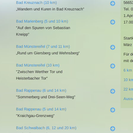
Bad Kreuznach (10 km)
56653
„Wandern und Kuren in Bad Kreuznach"
Tel. 
1.Apr
Bad Marienberg (5 und 10 km)
17.00
"Auf den Spuren von Sebastian
Kneipp"
Start
März 
Bad Münstereifel (7 und 11 km)
„Rund um Giersberg und Wehnsberg“
Für d
mit d
Bad Münstereifel (10 km)
6 km
"Zwischen Werther Tor und
Heisterbacher Tor"
10 k
22 k
Bad Rappenau (6 und 14 km)
"Sommerberg und Drei-Seen-Weg"
Auss
Bad Rappenau (5 und 14 km)
"Kraichgau-Grenzweg"
Bad Schwalbach (6, 12 und 20 km)