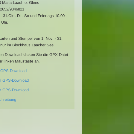
 Maria Laach o. Glees
02652/9346821
.- 31.Okt. Di - So und Feiertags 10.00 -
 Uhr.
karten und Stempel von 1. Nov. - 31.
nur im Blockhaus Laacher See.
en Download klicken Sie die GPX-Datei
er linken Maustaste an.
 GPS-Download
m GPS-Download
m GPS-Download
chreibung