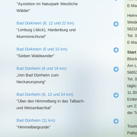
"Aystetten im Naturpark Westliche
E-Mai
Wälder"
Helm
Weide
Bad Dürkheim (8, 12 und 22 km)
56218
"Limburg (-blick), Hardenburg und
Tel. 
Murrmirnichtviel"
E-Mai
Bad Dürkheim (5 und 10 km)
Start
"Sieben Waldwunder"
Bloc
Am L
Bad Dürrheim (6 und 18 km)
5665
„Von Bad Dürrheim zum
Tel. 
Neckarursprung“
tägli
11.30
Bad Dürrheim (6, 12 und 24 km)
Einbr
"Über den Himmelberg in das Talbach-
um 21
und Weisenbachtal"
der T
Bad Dürrheim (11 km)
Touri
"Himmelbergrunde"
Parkp