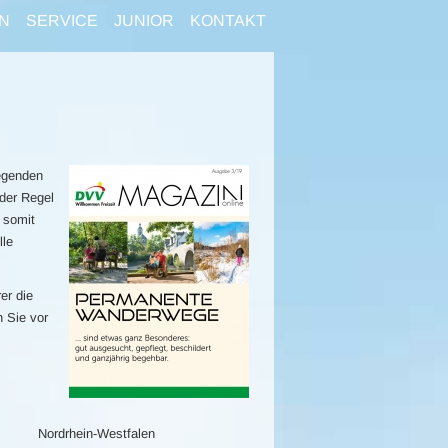
N
SERVICE
JUNIOR
KONTAKT
egenden
der Regel
 somit
lle
er die
n Sie vor
Nordrhein-Westfalen