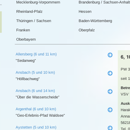
Mecklenburg-Vorpommern
Brandenburg / Sachsen-Anhalt
Rheinland-Pfalz
Hessen
Thüringen / Sachsen
Baden-Württemberg
Franken
Oberpfalz
Oberbayern
Allersberg (6 und 11 km)
6, 
"Sedanweg"
PW 3
Ansbach (5 und 10 km)
seit 
"Höllbachweg"
Betre
Ansbach (6 und 14 km)
VSV ”
"Über die Wasserscheide"
Ausk
Argenthal (6 und 10 km)
Haral
"Geo-Erlebnis-Pfad Waldsee"
Annas
56218
Aystetten (5 und 10 km)
Tel. 