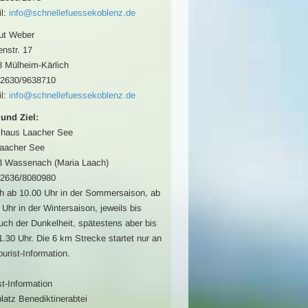
l:
info@schnellefuessekoblenz.de
ut Weber
nstr. 17
 Mülheim-Kärlich
02630/9638710
l:
info@schnellefuessekoblenz.de
 und Ziel:
khaus Laacher See
aacher See
3 Wassenach (Maria Laach)
02636/8080980
ch ab 10.00 Uhr in der Sommersaison, ab
 Uhr in der Wintersaison, jeweils bis
uch der Dunkelheit, spätestens aber bis
.30 Uhr. Die 6 km Strecke startet nur an
ourist-Information.
st-Information
latz Benediktinerabtei