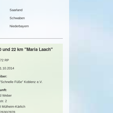
Saarland
Schwaben
Niederbayern
10 und 22 km "Maria Laach"
72 RP
11.10.2014
iber:
Schnelle Füße” Koblenz e.V.
unft:
d Weber
tr. 2
 Mülheim-Kärlich
02630/2878