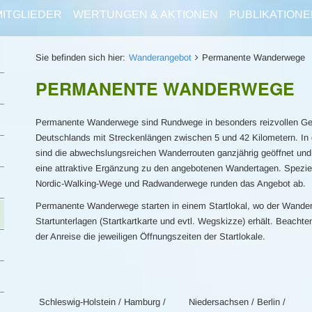
MITGLIEDER
WERTUNGEN & AKTIONEN
PUBLIKATIONE
Sie befinden sich hier:
Wanderangebot
Permanente Wanderwege
PERMANENTE WANDERWEGE
Permanente Wanderwege sind Rundwege in besonders reizvollen G
Deutschlands mit Streckenlängen zwischen 5 und 42 Kilometern. In 
sind die abwechslungsreichen Wanderrouten ganzjährig geöffnet und
eine attraktive Ergänzung zu den angebotenen Wandertagen. Spezie
Nordic-Walking-Wege und Radwanderwege runden das Angebot ab.
Permanente Wanderwege starten in einem Startlokal, wo der Wander
Startunterlagen (Startkartkarte und evtl. Wegskizze) erhält. Beachte
der Anreise die jeweiligen Öffnungszeiten der Startlokale.
Schleswig-Holstein / Hamburg /
Niedersachsen / Berlin /