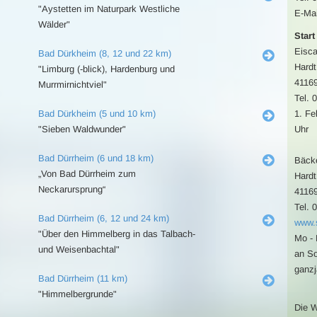
"Aystetten im Naturpark Westliche
E-Mai
Wälder"
Start
Eisca
Bad Dürkheim (8, 12 und 22 km)
Hardt
"Limburg (-blick), Hardenburg und
4116
Murrmirnichtviel"
Tel. 
Bad Dürkheim (5 und 10 km)
1. Fe
"Sieben Waldwunder"
Uhr
Bad Dürrheim (6 und 18 km)
Bäcke
„Von Bad Dürrheim zum
Hardt
Neckarursprung“
4116
Tel. 
Bad Dürrheim (6, 12 und 24 km)
www.s
"Über den Himmelberg in das Talbach-
Mo - 
und Weisenbachtal"
an So
ganzj
Bad Dürrheim (11 km)
"Himmelbergrunde"
Die W