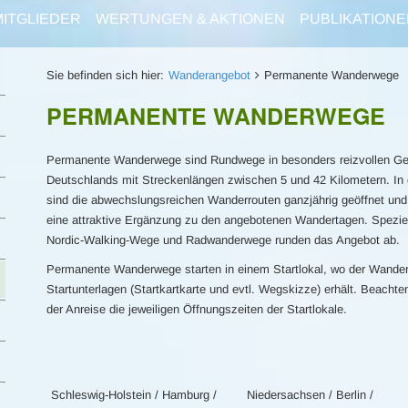
MITGLIEDER
WERTUNGEN & AKTIONEN
PUBLIKATIONE
Sie befinden sich hier:
Wanderangebot
Permanente Wanderwege
PERMANENTE WANDERWEGE
Permanente Wanderwege sind Rundwege in besonders reizvollen G
Deutschlands mit Streckenlängen zwischen 5 und 42 Kilometern. In 
sind die abwechslungsreichen Wanderrouten ganzjährig geöffnet und
eine attraktive Ergänzung zu den angebotenen Wandertagen. Spezie
Nordic-Walking-Wege und Radwanderwege runden das Angebot ab.
Permanente Wanderwege starten in einem Startlokal, wo der Wander
Startunterlagen (Startkartkarte und evtl. Wegskizze) erhält. Beachte
der Anreise die jeweiligen Öffnungszeiten der Startlokale.
Schleswig-Holstein / Hamburg /
Niedersachsen / Berlin /