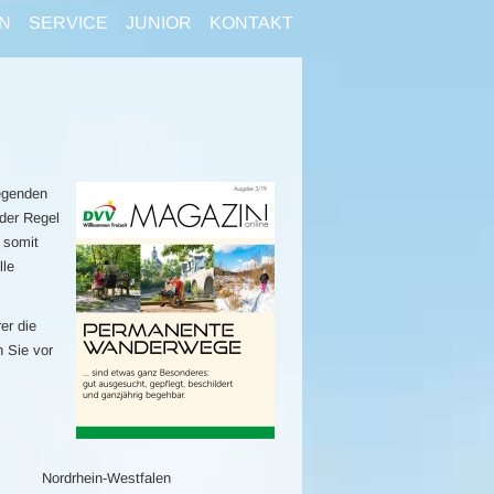
N
SERVICE
JUNIOR
KONTAKT
egenden
der Regel
 somit
lle
er die
n Sie vor
Nordrhein-Westfalen