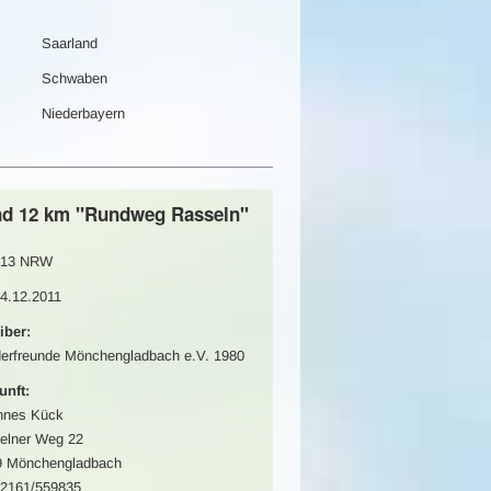
Saarland
Schwaben
Niederbayern
nd 12 km "Rundweg Rasseln"
13 NRW
04.12.2011
iber:
erfreunde Mönchengladbach e.V. 1980
unft:
nnes Kück
elner Weg 22
9 Mönchengladbach
02161/559835