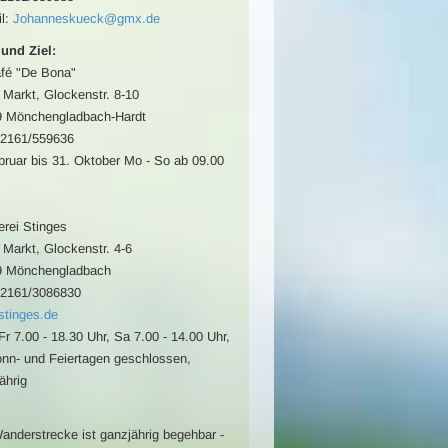
l:
Johanneskueck@gmx.de
 und Ziel:
fé "De Bona"
 Markt, Glockenstr. 8-10
9 Mönchengladbach-Hardt
02161/559636
bruar bis 31. Oktober Mo - So ab 09.00
rei Stinges
 Markt, Glockenstr. 4-6
9 Mönchengladbach
02161/3086830
tinges.de
Fr 7.00 - 18.30 Uhr, Sa 7.00 - 14.00 Uhr,
nn- und Feiertagen geschlossen,
ährig
anderstrecke ist ganzjährig begehbar -