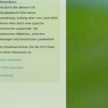
Winterdienst.
d durch den ältesten Ort
engladbachs führt dieser
wanderweg, entlang einer vom Land NRW
derten Allee durch eine typische
rrheinische Landschaft. Mit
belassenen Wäldchen, zwischen
lantagen und historischen Landwehren.
en Download klicken Sie die GPX-Datei
er linken Maustaste an.
 GPS-Download
m GPS-Download
chreibung