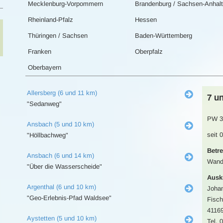
Mecklenburg-Vorpommern
Brandenburg / Sachsen-Anhalt
Rheinland-Pfalz
Hessen
Thüringen / Sachsen
Baden-Württemberg
Franken
Oberpfalz
Oberbayern
Allersberg (6 und 11 km)
7 u
"Sedanweg"
PW 3
Ansbach (5 und 10 km)
seit 
"Höllbachweg"
Betre
Ansbach (6 und 14 km)
Wand
"Über die Wasserscheide"
Ausk
Argenthal (6 und 10 km)
Joha
"Geo-Erlebnis-Pfad Waldsee"
Fisch
4116
Aystetten (5 und 10 km)
Tel. 