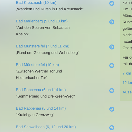
Bad Kreuznach (10 km)
kein 
„Wandern und Kuren in Bad Kreuznach"
Um un
Mönch
Bad Marienberg (5 und 10 km)
Rund
"Auf den Spuren von Sebastian
geför
Kneipp"
niede
natur
Bad Münstereifel (7 und 11 km)
Obstp
„Rund um Giersberg und Wehnsberg“
Für d
mit d
Bad Münstereifel (10 km)
"Zwischen Werther Tor und
7 km
Heisterbacher Tor"
12 k
Bad Rappenau (6 und 14 km)
Auss
"Sommerberg und Drei-Seen-Weg"
Bad Rappenau (5 und 14 km)
"Kraichgau-Grenzweg"
Bad Schwalbach (6, 12 und 20 km)