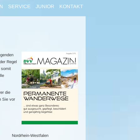
N
SERVICE
JUNIOR
KONTAKT
egenden
der Regel
 somit
lle
er die
n Sie vor
Nordrhein-Westfalen