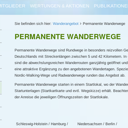
MITGLIEDER
WERTUNGEN & AKTIONEN
PUBLIKATIONE
Sie befinden sich hier:
Wanderangebot
Permanente Wanderwege
PERMANENTE WANDERWEGE
Permanente Wanderwege sind Rundwege in besonders reizvollen G
Deutschlands mit Streckenlängen zwischen 5 und 42 Kilometern. In 
sind die abwechslungsreichen Wanderrouten ganzjährig geöffnet und
eine attraktive Ergänzung zu den angebotenen Wandertagen. Spezie
Nordic-Walking-Wege und Radwanderwege runden das Angebot ab.
Permanente Wanderwege starten in einem Startlokal, wo der Wander
Startunterlagen (Startkartkarte und evtl. Wegskizze) erhält. Beachte
der Anreise die jeweiligen Öffnungszeiten der Startlokale.
Schleswig-Holstein / Hamburg /
Niedersachsen / Berlin /