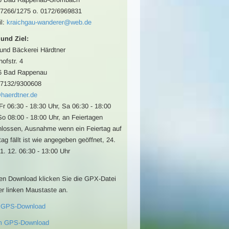
07266/1275 o. 0172/6969831
l:
kraichgau-wanderer@web.de
 und Ziel:
und Bäckerei Härdtner
ofstr. 4
6 Bad Rappenau
07132/9300608
haerdtner.de
Fr 06:30 - 18:30 Uhr, Sa 06:30 - 18:00
So 08:00 - 18:00 Uhr, an Feiertagen
lossen, Ausnahme wenn ein Feiertag auf
ag fällt ist wie angegeben geöffnet, 24.
1. 12. 06:30 - 13:00 Uhr
en Download klicken Sie die GPX-Datei
er linken Maustaste an.
 GPS-Download
m GPS-Download