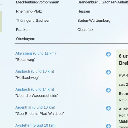
Mecklenburg-Vorpommern
Brandenburg / Sachsen-Anhalt
Rheinland-Pfalz
Hessen
Thüringen / Sachsen
Baden-Württemberg
Franken
Oberpfalz
Oberbayern
Allersberg (6 und 11 km)
6 u
"Sedanweg"
Dre
Ansbach (5 und 10 km)
PW 4
"Höllbachweg"
seit 
Ansbach (6 und 14 km)
Betre
"Über die Wasserscheide"
Kraic
Argenthal (6 und 10 km)
Ausk
"Geo-Erlebnis-Pfad Waldsee"
Rolf 
Mühlh
Aystetten (5 und 10 km)
7490