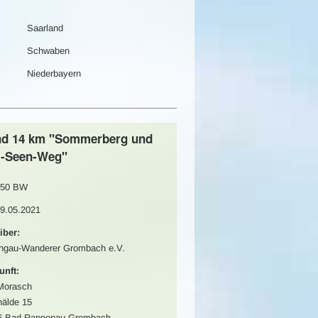
Saarland
Schwaben
Niederbayern
nd 14 km "Sommerberg und
i-Seen-Weg"
50 BW
29.05.2021
iber:
hgau-Wanderer Grombach e.V.
unft:
Morasch
älde 15
6 Bad Rappenau-Grombach