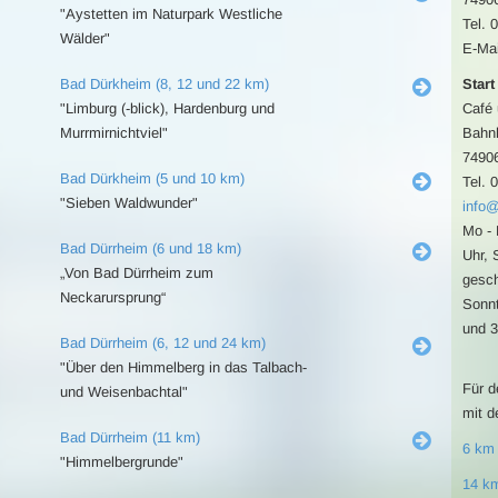
"Aystetten im Naturpark Westliche
Tel. 
Wälder"
E-Mai
Bad Dürkheim (8, 12 und 22 km)
Start
"Limburg (-blick), Hardenburg und
Café 
Murrmirnichtviel"
Bahnh
7490
Bad Dürkheim (5 und 10 km)
Tel. 
"Sieben Waldwunder"
info@
Mo - 
Bad Dürrheim (6 und 18 km)
Uhr, 
„Von Bad Dürrheim zum
gesch
Neckarursprung“
Sonnt
und 3
Bad Dürrheim (6, 12 und 24 km)
"Über den Himmelberg in das Talbach-
Für d
und Weisenbachtal"
mit d
Bad Dürrheim (11 km)
6 km
"Himmelbergrunde"
14 k