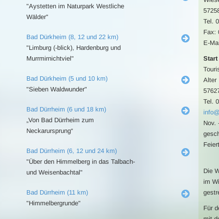
"Aystetten im Naturpark Westliche
5725
Wälder"
Tel. 
Fax:
Bad Dürkheim (8, 12 und 22 km)
E-Mai
"Limburg (-blick), Hardenburg und
Murrmirnichtviel"
Start
Touri
Bad Dürkheim (5 und 10 km)
Alter
"Sieben Waldwunder"
5762
Tel. 
Bad Dürrheim (6 und 18 km)
info@
„Von Bad Dürrheim zum
Nov. 
Neckarursprung“
gesch
Feier
Bad Dürrheim (6, 12 und 24 km)
"Über den Himmelberg in das Talbach-
Die W
und Weisenbachtal"
im Wi
Bad Dürrheim (11 km)
gestr
"Himmelbergrunde"
Für d
mit d