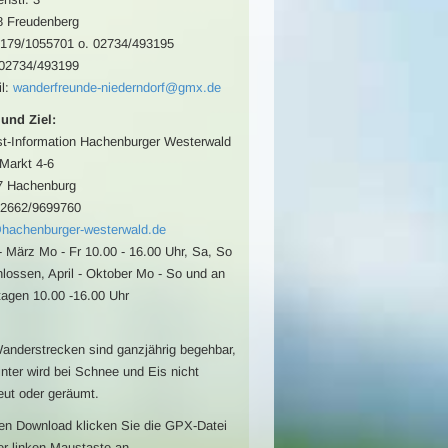
8 Freudenberg
0179/1055701 o. 02734/493195
 02734/493199
l:
wanderfreunde-niederndorf@gmx.de
 und Ziel:
st-Information Hachenburger Westerwald
 Markt 4-6
7 Hachenburg
02662/9699760
hachenburger-westerwald.de
- März Mo - Fr 10.00 - 16.00 Uhr, Sa, So
lossen, April - Oktober Mo - So und an
tagen 10.00 -16.00 Uhr
anderstrecken sind ganzjährig begehbar,
nter wird bei Schnee und Eis nicht
eut oder geräumt.
en Download klicken Sie die GPX-Datei
er linken Maustaste an.