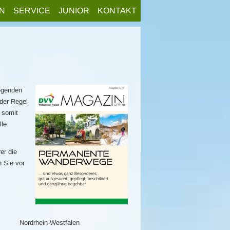
N
SERVICE
JUNIOR
KONTAKT
egenden
der Regel
 somit
lle
er die
n Sie vor
Nordrhein-Westfalen