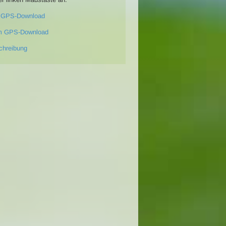
 GPS-Download
m GPS-Download
chreibung