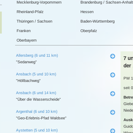
Mecklenburg-Vorpommern
Brandenburg / Sachsen-Anhalt
Rheinland-Pfalz
Hessen
Thüringen / Sachsen
Baden-Württemberg
Franken
Oberpfalz
Oberbayern
Allersberg (6 und 11 km)
7 u
"Sedanweg"
der
Ansbach (5 und 10 km)
PW 1
"Höllbachweg"
seit 
Ansbach (6 und 14 km)
Betre
"Über die Wasserscheide"
Giebe
Niede
Argenthal (6 und 10 km)
"Geo-Erlebnis-Pfad Waldsee"
Ausk
Guido
Aystetten (5 und 10 km)
Wiese