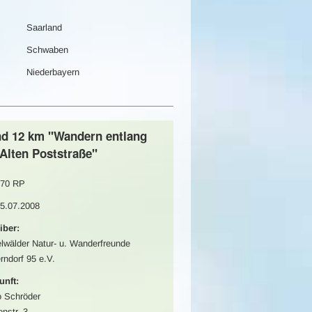
Saarland
Schwaben
Niederbayern
nd 12 km "Wandern entlang
 Alten Poststraße"
70 RP
05.07.2008
iber:
lwälder Natur- u. Wanderfreunde
rndorf 95 e.V.
unft:
 Schröder
nstr. 3