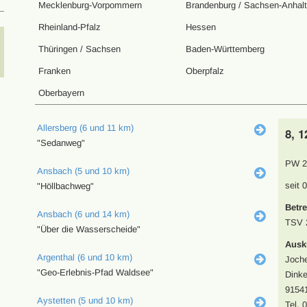
Mecklenburg-Vorpommern
Brandenburg / Sachsen-Anhalt
Rheinland-Pfalz
Hessen
Thüringen / Sachsen
Baden-Württemberg
Franken
Oberpfalz
Oberbayern
Allersberg (6 und 11 km)
8, 1
"Sedanweg"
PW 2
Ansbach (5 und 10 km)
seit 
"Höllbachweg"
Betre
Ansbach (6 und 14 km)
TSV 2
"Über die Wasserscheide"
Ausk
Argenthal (6 und 10 km)
Joch
"Geo-Erlebnis-Pfad Waldsee"
Dinke
91541
Aystetten (5 und 10 km)
Tel. 