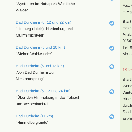
"Aystetten im Naturpark Westliche
Fax: 
Wälder"
E-Mai
Start
Bad Dürkheim (8, 12 und 22 km)
Hotel
"Limburg (-blick), Hardenburg und
Ansba
Murrmirnichtviel"
9154
Bad Dürkheim (5 und 10 km)
Tel. 
"Sieben Waldwunder"
Mo - 
Bad Dürrheim (6 und 18 km)
19 k
„Von Bad Dürrheim zum
Neckarursprung“
Start
Wande
Bad Dürrheim (6, 12 und 24 km)
Winte
"Über den Himmelberg in das Talbach-
Bitte
und Weisenbachtal"
durch
Stadt
Bad Dürrheim (11 km)
asphal
"Himmelbergrunde"