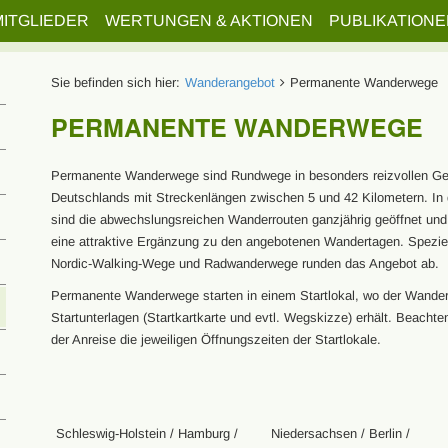
MITGLIEDER
WERTUNGEN & AKTIONEN
PUBLIKATIONE
Sie befinden sich hier:
Wanderangebot
Permanente Wanderwege
PERMANENTE WANDERWEGE
Permanente Wanderwege sind Rundwege in besonders reizvollen G
Deutschlands mit Streckenlängen zwischen 5 und 42 Kilometern. In 
sind die abwechslungsreichen Wanderrouten ganzjährig geöffnet und
eine attraktive Ergänzung zu den angebotenen Wandertagen. Spezie
Nordic-Walking-Wege und Radwanderwege runden das Angebot ab.
Permanente Wanderwege starten in einem Startlokal, wo der Wander
Startunterlagen (Startkartkarte und evtl. Wegskizze) erhält. Beachte
der Anreise die jeweiligen Öffnungszeiten der Startlokale.
Schleswig-Holstein / Hamburg /
Niedersachsen / Berlin /