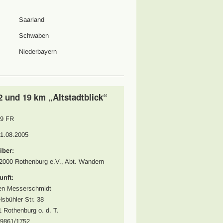
Saarland
Schwaben
Niederbayern
2 und 19 km „Altstadtblick“
9 FR
01.08.2005
iber:
000 Rothenburg e.V., Abt. Wandern
unft:
en Messerschmidt
lsbühler Str. 38
 Rothenburg o. d. T.
09861/1752