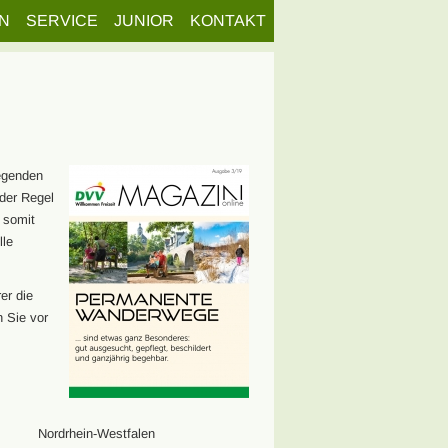
N
SERVICE
JUNIOR
KONTAKT
egenden
der Regel
 somit
lle
er die
n Sie vor
Nordrhein-Westfalen