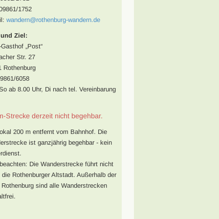
09861/1752
l:
wandern@rothenburg-wandern.de
 und Ziel:
-Gasthof „Post“
cher Str. 27
1 Rothenburg
09861/6058
So ab 8.00 Uhr, Di nach tel. Vereinbarung
m-Strecke derzeit nicht begehbar.
lokal 200 m entfernt vom Bahnhof. Die
rstrecke ist ganzjährig begehbar - kein
rdienst.
 beachten: Die Wanderstrecke führt nicht
 die Rothenburger Altstadt. Außerhalb der
 Rothenburg sind alle Wanderstrecken
tfrei.