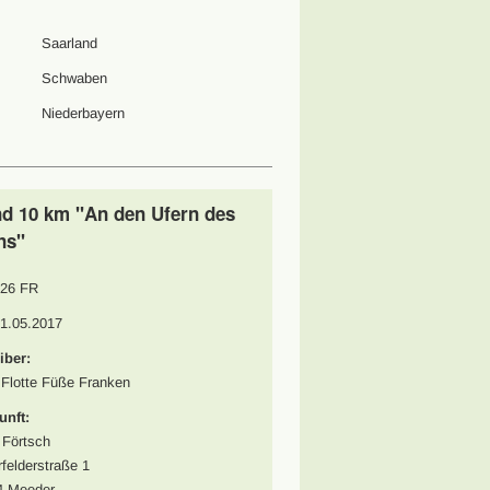
Saarland
Schwaben
Niederbayern
nd 10 km "An den Ufern des
ns"
26 FR
01.05.2017
iber:
 Flotte Füße Franken
unft:
Förtsch
felderstraße 1
4 Meeder