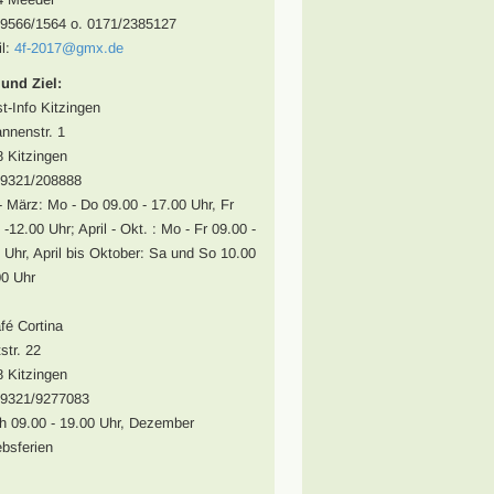
09566/1564 o. 0171/2385127
l:
4f-2017@gmx.de
 und Ziel:
st-Info Kitzingen
nnenstr. 1
 Kitzingen
09321/208888
- März: Mo - Do 09.00 - 17.00 Uhr, Fr
 -12.00 Uhr; April - Okt. : Mo - Fr 09.00 -
 Uhr, April bis Oktober: Sa und So 10.00
00 Uhr
fé Cortina
str. 22
 Kitzingen
09321/9277083
ch 09.00 - 19.00 Uhr, Dezember
ebsferien