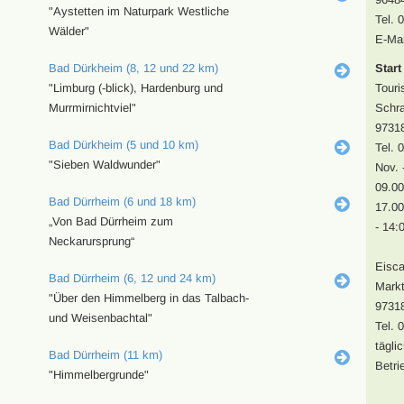
"Aystetten im Naturpark Westliche
Tel. 
Wälder"
E-Mai
Bad Dürkheim (8, 12 und 22 km)
Start
"Limburg (-blick), Hardenburg und
Touri
Murrmirnichtviel"
Schra
97318
Bad Dürkheim (5 und 10 km)
Tel. 
"Sieben Waldwunder"
Nov. 
09.00
Bad Dürrheim (6 und 18 km)
17.00
„Von Bad Dürrheim zum
- 14:
Neckarursprung“
Eisca
Bad Dürrheim (6, 12 und 24 km)
Markt
"Über den Himmelberg in das Talbach-
97318
und Weisenbachtal"
Tel. 
tägli
Bad Dürrheim (11 km)
Betri
"Himmelbergrunde"