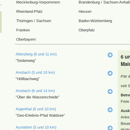
Mecklenburg-Vorpommern
Brandenburg / Sachsen-Anhalt
Rheinland-Pfalz
Hessen
Thüringen / Sachsen
Baden-Württemberg
Franken
Oberpfalz
Oberbayern
Allersberg (6 und 11 km)
6 u
"Sedanweg"
Mai
Ansbach (5 und 10 km)
PW 4
"Höllbachweg"
seit 
Ansbach (6 und 14 km)
Betre
"Über die Wasserscheide"
Freie
Argenthal (6 und 10 km)
Ausk
"Geo-Erlebnis-Pfad Waldsee"
Anke 
Beuer
Aystetten (5 und 10 km)
9648