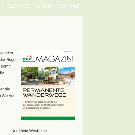
N
SERVICE
JUNIOR
KONTAKT
egenden
der Regel
 somit
lle
er die
n Sie vor
Nordrhein-Westfalen