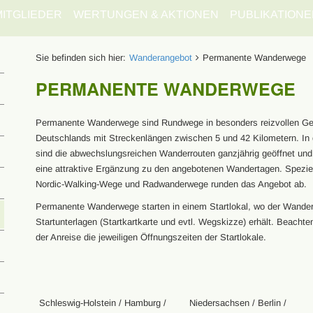
MITGLIEDER
WERTUNGEN & AKTIONEN
PUBLIKATIONE
Sie befinden sich hier:
Wanderangebot
Permanente Wanderwege
PERMANENTE WANDERWEGE
Permanente Wanderwege sind Rundwege in besonders reizvollen G
Deutschlands mit Streckenlängen zwischen 5 und 42 Kilometern. In 
sind die abwechslungsreichen Wanderrouten ganzjährig geöffnet und
eine attraktive Ergänzung zu den angebotenen Wandertagen. Spezie
Nordic-Walking-Wege und Radwanderwege runden das Angebot ab.
Permanente Wanderwege starten in einem Startlokal, wo der Wander
Startunterlagen (Startkartkarte und evtl. Wegskizze) erhält. Beachte
der Anreise die jeweiligen Öffnungszeiten der Startlokale.
Schleswig-Holstein / Hamburg /
Niedersachsen / Berlin /