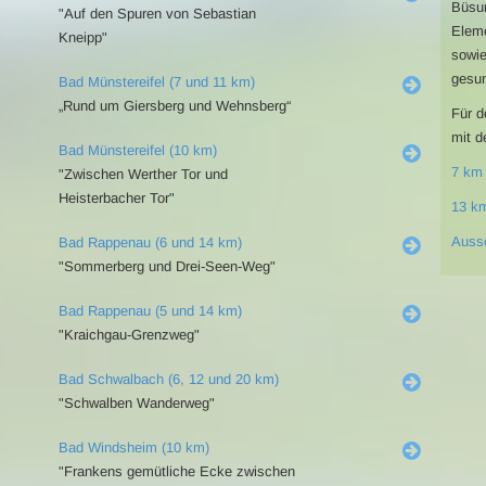
Büsum
"Auf den Spuren von Sebastian
Eleme
Kneipp"
sowie
gesun
Bad Münstereifel (7 und 11 km)
„Rund um Giersberg und Wehnsberg“
Für d
mit d
Bad Münstereifel (10 km)
7 km
"Zwischen Werther Tor und
Heisterbacher Tor"
13 k
Auss
Bad Rappenau (6 und 14 km)
"Sommerberg und Drei-Seen-Weg"
Bad Rappenau (5 und 14 km)
"Kraichgau-Grenzweg"
Bad Schwalbach (6, 12 und 20 km)
"Schwalben Wanderweg"
Bad Windsheim (10 km)
"Frankens gemütliche Ecke zwischen