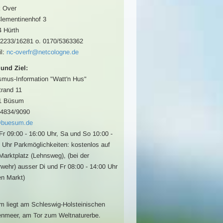
 Over
lementinenhof 3
 Hürth
02233/16281 o. 0170/5363362
l:
nc-overfr@netcologne.de
 und Ziel:
smus-Information "Watt'n Hus"
rand 11
1 Büsum
04834/9090
@buesum.de
Fr 09:00 - 16:00 Uhr, Sa und So 10:00 -
 Uhr Parkmöglichkeiten: kostenlos auf
arktplatz (Lehnsweg), (bei der
wehr) ausser Di und Fr 08:00 - 14:00 Uhr
n Markt)
 liegt am Schleswig-Holsteinischen
nmeer, am Tor zum Weltnaturerbe.