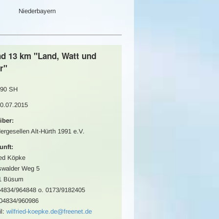
Niederbayern
nd 13 km "Land, Watt und
r"
90 SH
30.07.2015
iber:
rgesellen Alt-Hürth 1991 e.V.
unft:
ied Köpke
swalder Weg 5
1 Büsum
04834/964848 o. 0173/9182405
 04834/960986
l:
wilfried-koepke.de@freenet.de