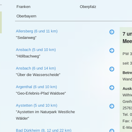
Franken
Oberpfalz
Oberbayern
Allersberg (6 und 11 km)
7 u
"Sedanweg"
Mee
Ansbach (5 und 10 km)
PW 3
"Höllbachweg"
seit 
Ansbach (6 und 14 km)
Betre
"Über die Wasserscheide"
Wande
Argenthal (6 und 10 km)
Ausk
"Geo-Erlebnis-Pfad Waldsee"
Wilfr
Greif
Aystetten (5 und 10 km)
2576
"Aystetten im Naturpark Westliche
Tel. 
Wälder"
Fax:
E-Mai
Bad Dürkheim (8, 12 und 22 km)