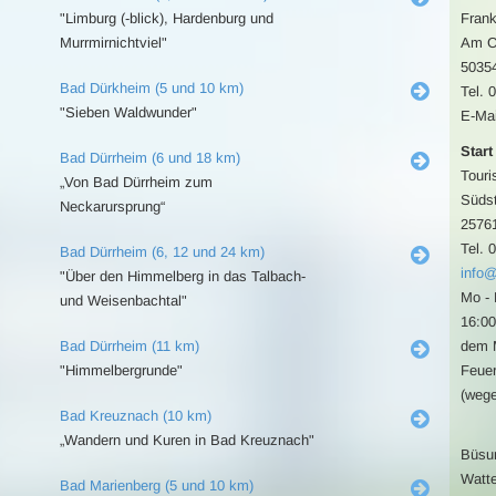
"Limburg (-blick), Hardenburg und
Frank
Murrmirnichtviel"
Am C
50354
Bad Dürkheim (5 und 10 km)
Tel. 
"Sieben Waldwunder"
E-Mai
Start
Bad Dürrheim (6 und 18 km)
Touri
„Von Bad Dürrheim zum
Südst
Neckarursprung“
2576
Tel. 
Bad Dürrheim (6, 12 und 24 km)
info
"Über den Himmelberg in das Talbach-
Mo - 
und Weisenbachtal"
16:00
Bad Dürrheim (11 km)
dem M
"Himmelbergrunde"
Feuer
(wege
Bad Kreuznach (10 km)
„Wandern und Kuren in Bad Kreuznach"
Büsum
Watte
Bad Marienberg (5 und 10 km)