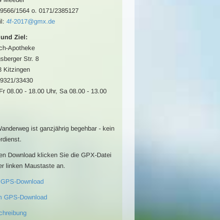
09566/1564 o. 0171/2385127
l:
4f-2017@gmx.de
 und Ziel:
ch-Apotheke
sberger Str. 8
 Kitzingen
09321/33430
Fr 08.00 - 18.00 Uhr, Sa 08.00 - 13.00
anderweg ist ganzjährig begehbar - kein
rdienst.
en Download klicken Sie die GPX-Datei
er linken Maustaste an.
 GPS-Download
m GPS-Download
chreibung