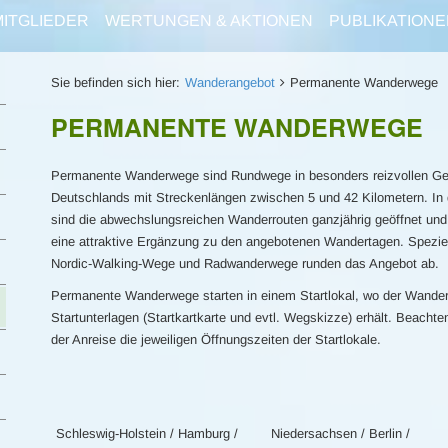
MITGLIEDER
WERTUNGEN & AKTIONEN
PUBLIKATIONE
Sie befinden sich hier:
Wanderangebot
Permanente Wanderwege
PERMANENTE WANDERWEGE
Permanente Wanderwege sind Rundwege in besonders reizvollen G
Deutschlands mit Streckenlängen zwischen 5 und 42 Kilometern. In 
sind die abwechslungsreichen Wanderrouten ganzjährig geöffnet und
eine attraktive Ergänzung zu den angebotenen Wandertagen. Spezie
Nordic-Walking-Wege und Radwanderwege runden das Angebot ab.
Permanente Wanderwege starten in einem Startlokal, wo der Wander
Startunterlagen (Startkartkarte und evtl. Wegskizze) erhält. Beachte
der Anreise die jeweiligen Öffnungszeiten der Startlokale.
Schleswig-Holstein / Hamburg /
Niedersachsen / Berlin /