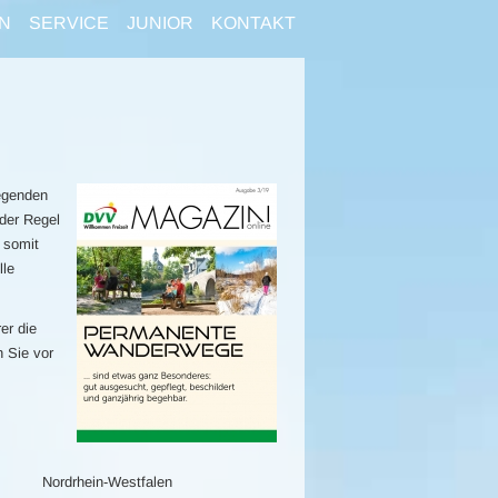
N
SERVICE
JUNIOR
KONTAKT
egenden
der Regel
 somit
lle
er die
n Sie vor
Nordrhein-Westfalen