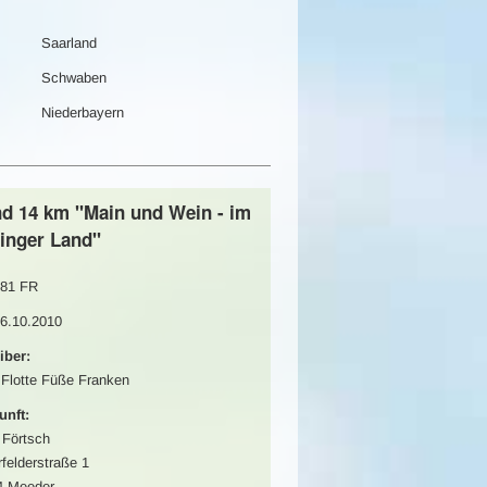
Saarland
Schwaben
Niederbayern
nd 14 km "Main und Wein - im
zinger Land"
81 FR
16.10.2010
iber:
 Flotte Füße Franken
unft:
Förtsch
felderstraße 1
4 Meeder