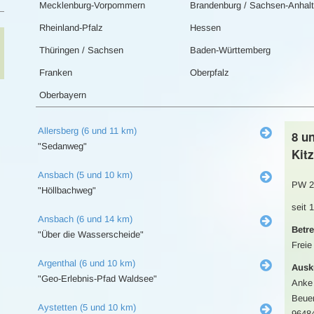
Mecklenburg-Vorpommern
Brandenburg / Sachsen-Anhalt
Rheinland-Pfalz
Hessen
Thüringen / Sachsen
Baden-Württemberg
Franken
Oberpfalz
Oberbayern
Allersberg (6 und 11 km)
8 u
"Sedanweg"
Kit
Ansbach (5 und 10 km)
PW 2
"Höllbachweg"
seit 
Ansbach (6 und 14 km)
Betre
"Über die Wasserscheide"
Freie
Argenthal (6 und 10 km)
Ausk
"Geo-Erlebnis-Pfad Waldsee"
Anke 
Beuer
Aystetten (5 und 10 km)
9648