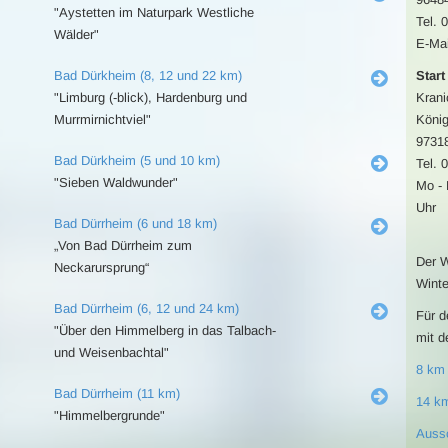
"Aystetten im Naturpark Westliche
Tel. 
Wälder"
E-Mai
Bad Dürkheim (8, 12 und 22 km)
Start
"Limburg (-blick), Hardenburg und
Krani
Murrmirnichtviel"
König
97318
Bad Dürkheim (5 und 10 km)
Tel. 
"Sieben Waldwunder"
Mo - 
Uhr
Bad Dürrheim (6 und 18 km)
„Von Bad Dürrheim zum
Der W
Neckarursprung“
Winte
Bad Dürrheim (6, 12 und 24 km)
Für d
"Über den Himmelberg in das Talbach-
mit d
und Weisenbachtal"
8 km
Bad Dürrheim (11 km)
14 k
"Himmelbergrunde"
Auss