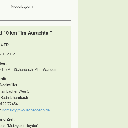
Niederbayern
d 10 km "Im Aurachtal"
4 FR
6.01.2012
ber:
21 e.V. Büchenbach, Abt. Wandern
nft:
Naglmüller
mainbacher Weg 3
 Rednitzhembach
9122/72454
l:
kontakt@tv-buechenbach.de
und Ziel:
aus "Metzgerei Heyder"