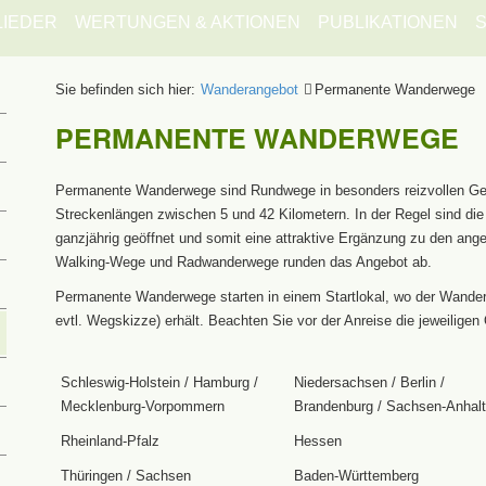
LIEDER
WERTUNGEN & AKTIONEN
PUBLIKATIONEN
S
Sie befinden sich hier:
Wanderangebot
Permanente Wanderwege
PERMANENTE WANDERWEGE
Permanente Wanderwege sind Rundwege in besonders reizvollen G
Streckenlängen zwischen 5 und 42 Kilometern. In der Regel sind d
ganzjährig geöffnet und somit eine attraktive Ergänzung zu den ang
Walking-Wege und Radwanderwege runden das Angebot ab.
Permanente Wanderwege starten in einem Startlokal, wo der Wanderer
evtl. Wegskizze) erhält. Beachten Sie vor der Anreise die jeweiligen 
Schleswig-Holstein / Hamburg /
Niedersachsen / Berlin /
Mecklenburg-Vorpommern
Brandenburg / Sachsen-Anhalt
Rheinland-Pfalz
Hessen
Thüringen / Sachsen
Baden-Württemberg