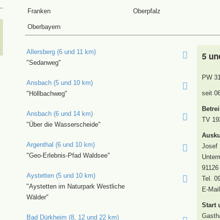
Franken
Oberpfalz
Oberbayern
Allersberg (6 und 11 km)
5 un
"Sedanweg"
PW 31
Ansbach (5 und 10 km)
seit 0
"Höllbachweg"
Betrei
Ansbach (6 und 14 km)
TV 19
"Über die Wasserscheide"
Ausku
Argenthal (6 und 10 km)
Josef 
"Geo-Erlebnis-Pfad Waldsee"
Unter
91126
Aystetten (5 und 10 km)
Tel. 0
"Aystetten im Naturpark Westliche
E-Mai
Wälder"
Start 
Gasth
Bad Dürkheim (8, 12 und 22 km)