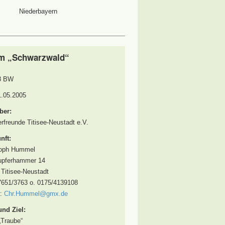
Niederbayern
m „Schwarzwald“
8 BW
1.05.2005
ber:
freunde Titisee-Neustadt e.V.
nft:
toph Hummel
pferhammer 14
Titisee-Neustadt
7651/3763 o. 0175/4139108
l:
Chr.Hummel@gmx.de
und Ziel:
„Traube“