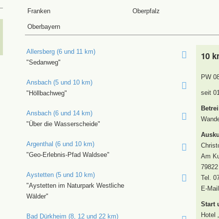
Franken
Oberpfalz
Oberbayern
Allersberg (6 und 11 km)
10 k
"Sedanweg"
PW 0
Ansbach (5 und 10 km)
seit 0
"Höllbachweg"
Betrei
Ansbach (6 und 14 km)
Wander
"Über die Wasserscheide"
Ausku
Argenthal (6 und 10 km)
Chris
"Geo-Erlebnis-Pfad Waldsee"
Am Ku
79822 
Aystetten (5 und 10 km)
Tel. 0
"Aystetten im Naturpark Westliche
E-Mai
Wälder"
Start 
Hotel 
Bad Dürkheim (8, 12 und 22 km)