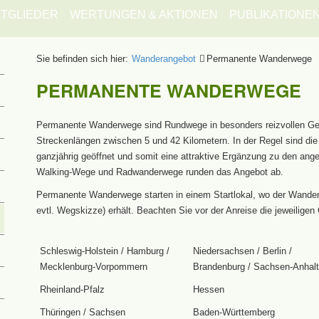
ITGLIEDER
WERTUNGEN & AKTIONEN
PUBLIKATIONE
Sie befinden sich hier:
Wanderangebot
Permanente Wanderwege
PERMANENTE WANDERWEGE
Permanente Wanderwege sind Rundwege in besonders reizvollen G
Streckenlängen zwischen 5 und 42 Kilometern. In der Regel sind d
ganzjährig geöffnet und somit eine attraktive Ergänzung zu den ang
Walking-Wege und Radwanderwege runden das Angebot ab.
Permanente Wanderwege starten in einem Startlokal, wo der Wanderer
evtl. Wegskizze) erhält. Beachten Sie vor der Anreise die jeweiligen 
Schleswig-Holstein / Hamburg /
Niedersachsen / Berlin /
Mecklenburg-Vorpommern
Brandenburg / Sachsen-Anhalt
Rheinland-Pfalz
Hessen
Thüringen / Sachsen
Baden-Württemberg