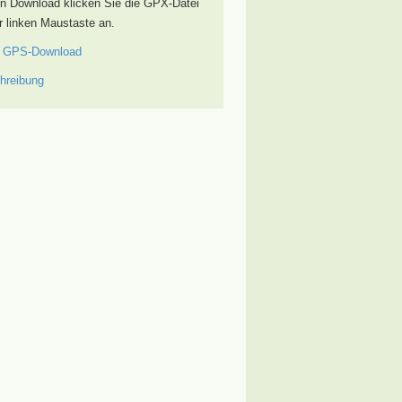
n Download klicken Sie die GPX-Datei
r linken Maustaste an.
 GPS-Download
hreibung