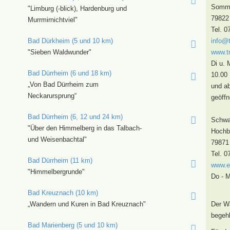
Somme
"Limburg (-blick), Hardenburg und
79822
Murrmirnichtviel"
Tel. 0
Bad Dürkheim (5 und 10 km)
info@
"Sieben Waldwunder"
www.t
Di u. 
Bad Dürrheim (6 und 18 km)
10.00 
„Von Bad Dürrheim zum
und ab
Neckarursprung“
geöffn
Bad Dürrheim (6, 12 und 24 km)
Schwa
"Über den Himmelberg in das Talbach-
Hochb
und Weisenbachtal"
79871
Tel. 0
Bad Dürrheim (11 km)
www.e
"Himmelbergrunde"
Do - M
Bad Kreuznach (10 km)
„Wandern und Kuren in Bad Kreuznach"
Der Wa
begehb
Bad Marienberg (5 und 10 km)