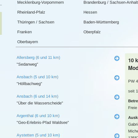
Mecklenburg-Vorpommern
Brandenburg / Sachsen-Anhalt
Rheinland-Pfalz
Hessen
Thüringen / Sachsen
Baden-Württemberg
Franken
Oberpfalz
Oberbayern
Allersberg (6 und 11 km)
10 
"Sedanweg"
Mod
Ansbach (5 und 10 km)
PW 4
"Höllbachweg"
seit 
Ansbach (6 und 14 km)
Betre
"Über die Wasserscheide"
Freie
Argenthal (6 und 10 km)
Ausk
"Geo-Erlebnis-Pfad Waldsee"
Gabri
Miche
Aystetten (5 und 10 km)
13587