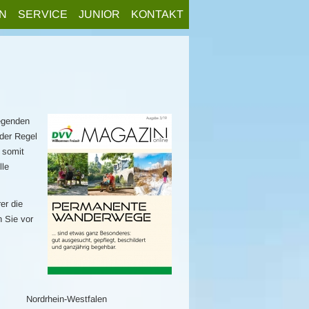
N
SERVICE
JUNIOR
KONTAKT
egenden
der Regel
 somit
lle
er die
n Sie vor
Nordrhein-Westfalen