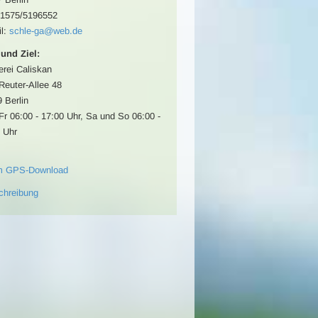
01575/5196552
l:
schle-ga@web.de
 und Ziel:
rei Caliskan
-Reuter-Allee 48
 Berlin
Fr 06:00 - 17:00 Uhr, Sa und So 06:00 -
 Uhr
m GPS-Download
chreibung