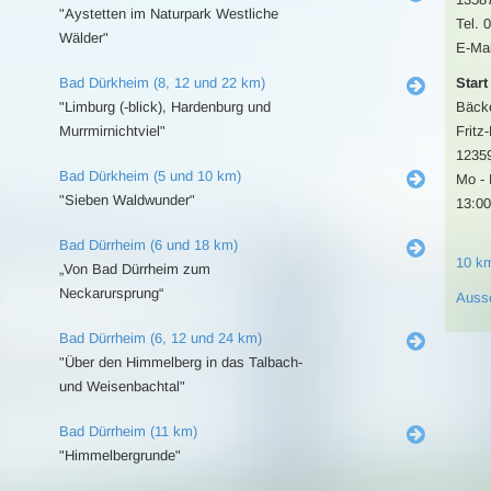
"Aystetten im Naturpark Westliche
Tel. 
Wälder"
E-Mai
Bad Dürkheim (8, 12 und 22 km)
Start
"Limburg (-blick), Hardenburg und
Bäcke
Murrmirnichtviel"
Fritz
12359
Bad Dürkheim (5 und 10 km)
Mo - 
"Sieben Waldwunder"
13:00
Bad Dürrheim (6 und 18 km)
10 k
„Von Bad Dürrheim zum
Neckarursprung“
Auss
Bad Dürrheim (6, 12 und 24 km)
"Über den Himmelberg in das Talbach-
und Weisenbachtal"
Bad Dürrheim (11 km)
"Himmelbergrunde"