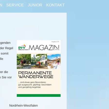
N
SERVICE
JUNIOR
KONTAKT
egenden
der Regel
 somit
lle
er die
n Sie vor
Nordrhein-Westfalen