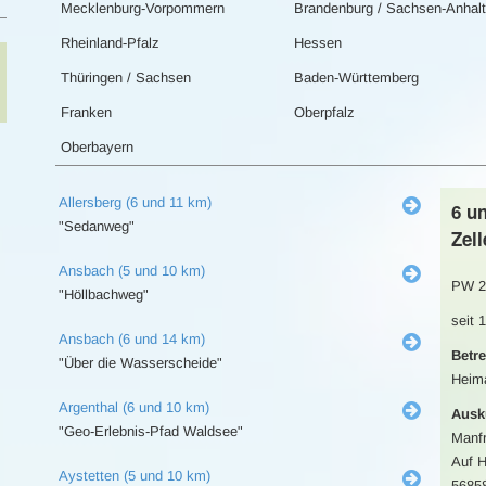
Mecklenburg-Vorpommern
Brandenburg / Sachsen-Anhalt
Rheinland-Pfalz
Hessen
Thüringen / Sachsen
Baden-Württemberg
Franken
Oberpfalz
Oberbayern
Allersberg (6 und 11 km)
6 u
"Sedanweg"
Zell
Ansbach (5 und 10 km)
PW 2
"Höllbachweg"
seit 
Ansbach (6 und 14 km)
Betre
"Über die Wasserscheide"
Heima
Argenthal (6 und 10 km)
Ausk
"Geo-Erlebnis-Pfad Waldsee"
Manf
Auf H
Aystetten (5 und 10 km)
56858