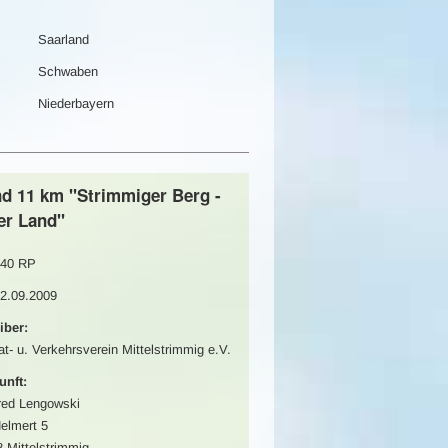
Saarland
Schwaben
Niederbayern
nd 11 km "Strimmiger Berg -
er Land"
40 RP
12.09.2009
iber:
t- u. Verkehrsverein Mittelstrimmig e.V.
unft:
red Lengowski
elmert 5
 Mittelstrimmig