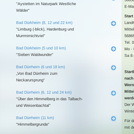
"Aystetten im Naturpark Westliche
E-Mai
Wälder"
Start
Bad Dürkheim (8, 12 und 22 km)
Landh
"Limburg (-blick), Hardenburg und
Mitte
Murrmirnichtviel"
5686
Tel. 
Bad Dürkheim (5 und 10 km)
Mo - 
"Sieben Waldwunder"
Sa 8.
Bad Dürrheim (6 und 18 km)
Star
„Von Bad Dürrheim zum
nach 
Neckarursprung“
Werne
Mitte
Bad Dürrheim (6, 12 und 24 km)
werd
"Über den Himmelberg in das Talbach-
Der W
und Weisenbachtal"
Winte
Bad Dürrheim (11 km)
Für d
"Himmelbergrunde"
mit d