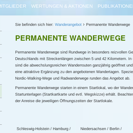
MITGLIEDER
WERTUNGEN & AKTIONEN
PUBLIKATIONE
Sie befinden sich hier:
Wanderangebot
Permanente Wanderwege
PERMANENTE WANDERWEGE
Permanente Wanderwege sind Rundwege in besonders reizvollen G
Deutschlands mit Streckenlängen zwischen 5 und 42 Kilometern. In 
sind die abwechslungsreichen Wanderrouten ganzjährig geöffnet und
eine attraktive Ergänzung zu den angebotenen Wandertagen. Spezie
Nordic-Walking-Wege und Radwanderwege runden das Angebot ab.
Permanente Wanderwege starten in einem Startlokal, wo der Wander
Startunterlagen (Startkartkarte und evtl. Wegskizze) erhält. Beachte
der Anreise die jeweiligen Öffnungszeiten der Startlokale.
Schleswig-Holstein / Hamburg /
Niedersachsen / Berlin /