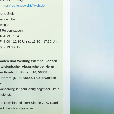
l:
manfred.lengowski@web.de
 und Ziel:
andel Stein
lweg 2
5 Reidenhausen
06545/910924
Fr 8.00 - 12.30 Uhr u. 13.30 - 17.30 Uhr,
00 - 13.30 Uhr
tkarten und Wertungsstempel können
telefonischer Absprache bei Herrn
r Friedrich, Flurstr. 10, 56858
lstrimmig, Tel. 06545/1715 erworben
en.
anderweg ist ganzjährig begehbar - kein
rdienst.
en Download klicken Sie die GPX-Datei
er linken Maustaste an.