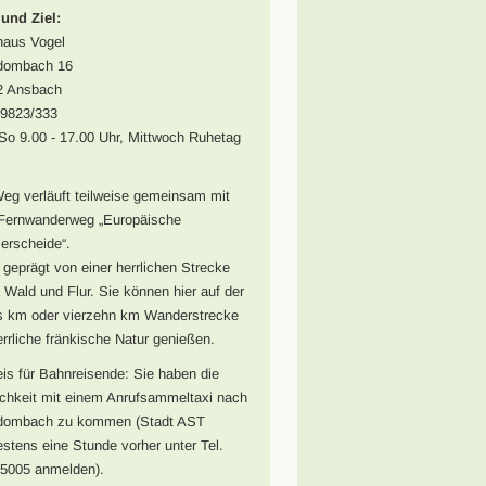
 und Ziel:
haus Vogel
dombach 16
2 Ansbach
09823/333
So 9.00 - 17.00 Uhr, Mittwoch Ruhetag
eg verläuft teilweise gemeinsam mit
Fernwanderweg „Europäische
rscheide“.
t geprägt von einer herrlichen Strecke
 Wald und Flur. Sie können hier auf der
 km oder vierzehn km Wanderstrecke
errliche fränkische Natur genießen.
is für Bahnreisende: Sie haben die
chkeit mit einem Anrufsammeltaxi nach
dombach zu kommen (Stadt AST
stens eine Stunde vorher unter Tel.
5005 anmelden).