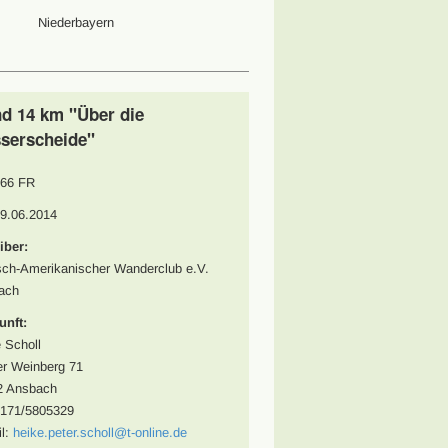
Niederbayern
nd 14 km "Über die
serscheide"
66 FR
09.06.2014
iber:
ch-Amerikanischer Wanderclub e.V.
ach
unft:
 Scholl
r Weinberg 71
2 Ansbach
0171/5805329
l:
heike.peter.scholl@t-online.de