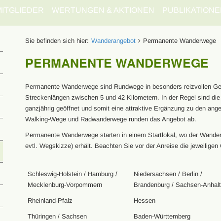
MITGLIEDER
WERTUNGEN & AKTIONEN
PUBLIKATIONE
Sie befinden sich hier:
Wanderangebot
Permanente Wanderwege
PERMANENTE WANDERWEGE
Permanente Wanderwege sind Rundwege in besonders reizvollen G
Streckenlängen zwischen 5 und 42 Kilometern. In der Regel sind d
ganzjährig geöffnet und somit eine attraktive Ergänzung zu den ang
Walking-Wege und Radwanderwege runden das Angebot ab.
Permanente Wanderwege starten in einem Startlokal, wo der Wanderer
evtl. Wegskizze) erhält. Beachten Sie vor der Anreise die jeweiligen 
Schleswig-Holstein / Hamburg /
Niedersachsen / Berlin /
Mecklenburg-Vorpommern
Brandenburg / Sachsen-Anhalt
Rheinland-Pfalz
Hessen
Thüringen / Sachsen
Baden-Württemberg