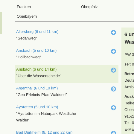
Franken
Oberpfalz
Oberbayern
Allersberg (6 und 11 km)
6 u
"Sedanweg"
Was
Ansbach (5 und 10 km)
PW 3
"Höllbachweg"
seit 
Ansbach (6 und 14 km)
Betre
"Über die Wasserscheide"
Deuts
Ansb
Argenthal (6 und 10 km)
"Geo-Erlebnis-Pfad Waldsee"
Ausk
Heike
Aystetten (5 und 10 km)
Obere
"Aystetten im Naturpark Westliche
9152
Wälder"
Tel. 
E-Mai
Bad Dürkheim (8, 12 und 22 km)