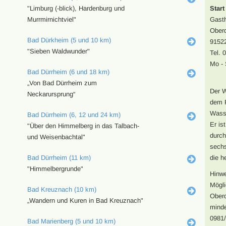
"Limburg (-blick), Hardenburg und
Start
Murrmirnichtviel"
Gast
Ober
Bad Dürkheim (5 und 10 km)
9152
"Sieben Waldwunder"
Tel. 
Mo - 
Bad Dürrheim (6 und 18 km)
„Von Bad Dürrheim zum
Der W
Neckarursprung“
dem 
Wasse
Bad Dürrheim (6, 12 und 24 km)
Er is
"Über den Himmelberg in das Talbach-
durch
und Weisenbachtal"
sechs
Bad Dürrheim (11 km)
die h
"Himmelbergrunde"
Hinwe
Mögli
Bad Kreuznach (10 km)
Ober
„Wandern und Kuren in Bad Kreuznach"
minde
0981/
Bad Marienberg (5 und 10 km)