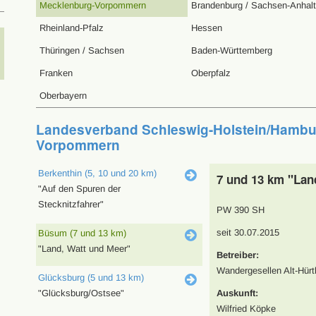
Mecklenburg-Vorpommern
Brandenburg / Sachsen-Anhalt
Rheinland-Pfalz
Hessen
Thüringen / Sachsen
Baden-Württemberg
Franken
Oberpfalz
Oberbayern
Landesverband Schleswig-Holstein/Hambu
Vorpommern
Berkenthin (5, 10 und 20 km)
7 und 13 km "Lan
"Auf den Spuren der
Stecknitzfahrer"
PW 390 SH
seit 30.07.2015
Büsum (7 und 13 km)
"Land, Watt und Meer"
Betreiber:
Wandergesellen Alt-Hürt
Glücksburg (5 und 13 km)
"Glücksburg/Ostsee"
Auskunft:
Wilfried Köpke