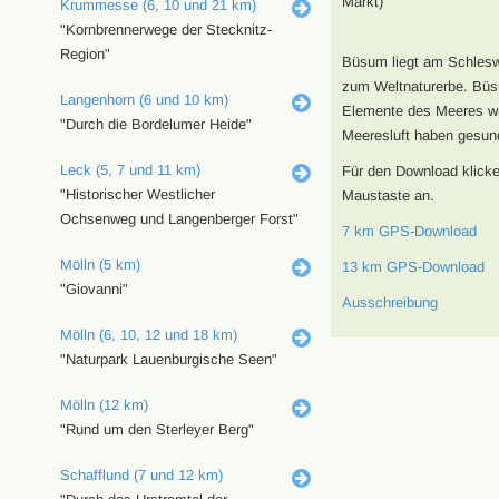
Markt)
Krummesse (6, 10 und 21 km)
"Kornbrennerwege der Stecknitz-
Region"
Büsum liegt am Schlesw
zum Weltnaturerbe. Büsu
Langenhorn (6 und 10 km)
Elemente des Meeres wie
"Durch die Bordelumer Heide"
Meeresluft haben gesund
Leck (5, 7 und 11 km)
Für den Download klicke
"Historischer Westlicher
Maustaste an.
Ochsenweg und Langenberger Forst"
7 km GPS-Download
Mölln (5 km)
13 km GPS-Download
"Giovanni"
Ausschreibung
Mölln (6, 10, 12 und 18 km)
"Naturpark Lauenburgische Seen"
Mölln (12 km)
"Rund um den Sterleyer Berg"
Schafflund (7 und 12 km)