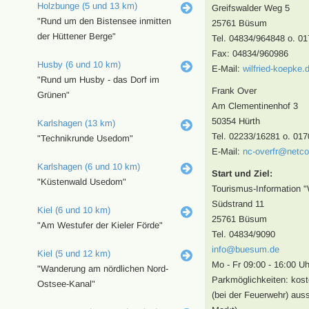
Holzbunge (5 und 13 km)
Greifswalder Weg 5
"Rund um den Bistensee inmitten
25761 Büsum
der Hüttener Berge"
Tel. 04834/964848 o. 0
Fax: 04834/960986
Husby (6 und 10 km)
E-Mail:
wilfried-koepke
"Rund um Husby - das Dorf im
Frank Over
Grünen"
Am Clementinenhof 3
50354 Hürth
Karlshagen (13 km)
Tel. 02233/16281 o. 01
"Technikrunde Usedom"
E-Mail:
nc-overfr@netco
Karlshagen (6 und 10 km)
Start und Ziel:
"Küstenwald Usedom"
Tourismus-Information "
Südstrand 11
Kiel (6 und 10 km)
25761 Büsum
"Am Westufer der Kieler Förde"
Tel. 04834/9090
info@buesum.de
Kiel (5 und 12 km)
Mo - Fr 09:00 - 16:00 Uh
"Wanderung am nördlichen Nord-
Parkmöglichkeiten: kost
Ostsee-Kanal"
(bei der Feuerwehr) aus