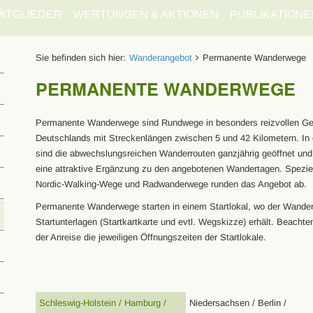
MITGLIEDER
WERTUNGEN & AKTIONEN
PUBLIKATIONE
Sie befinden sich hier:
Wanderangebot
Permanente Wanderwege
PERMANENTE WANDERWEGE
Permanente Wanderwege sind Rundwege in besonders reizvollen G
Deutschlands mit Streckenlängen zwischen 5 und 42 Kilometern. In 
sind die abwechslungsreichen Wanderrouten ganzjährig geöffnet und
eine attraktive Ergänzung zu den angebotenen Wandertagen. Spezie
Nordic-Walking-Wege und Radwanderwege runden das Angebot ab.
Permanente Wanderwege starten in einem Startlokal, wo der Wander
Startunterlagen (Startkartkarte und evtl. Wegskizze) erhält. Beachte
der Anreise die jeweiligen Öffnungszeiten der Startlokale.
Schleswig-Holstein / Hamburg /
Niedersachsen / Berlin /