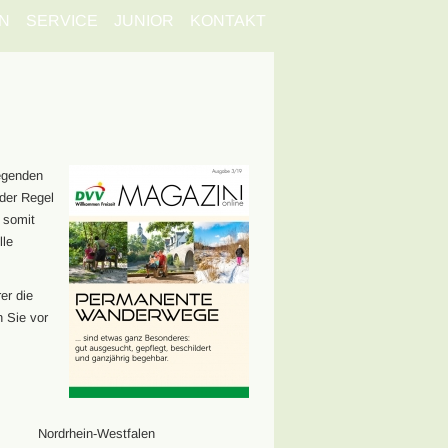
N
SERVICE
JUNIOR
KONTAKT
egenden
der Regel
 somit
lle
er die
n Sie vor
Nordrhein-Westfalen