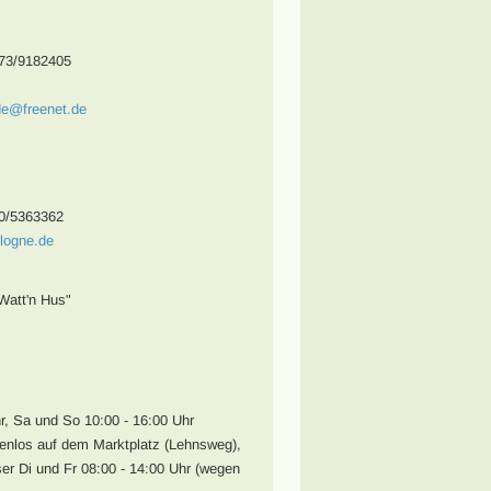
173/9182405
.de@freenet.de
70/5363362
logne.de
Watt'n Hus"
r, Sa und So 10:00 - 16:00 Uhr
enlos auf dem Marktplatz (Lehnsweg),
ser Di und Fr 08:00 - 14:00 Uhr (wegen