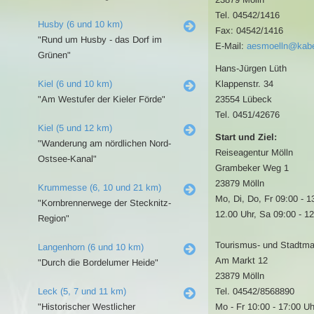
Tel. 04542/1416
Husby (6 und 10 km)
Fax: 04542/1416
"Rund um Husby - das Dorf im
E-Mail:
aesmoelln@kabe
Grünen"
Hans-Jürgen Lüth
Kiel (6 und 10 km)
Klappenstr. 34
"Am Westufer der Kieler Förde"
23554 Lübeck
Tel. 0451/42676
Kiel (5 und 12 km)
Start und Ziel:
"Wanderung am nördlichen Nord-
Reiseagentur Mölln
Ostsee-Kanal"
Grambeker Weg 1
23879 Mölln
Krummesse (6, 10 und 21 km)
Mo, Di, Do, Fr 09:00 - 1
"Kornbrennerwege der Stecknitz-
12.00 Uhr, Sa 09:00 - 1
Region"
Tourismus- und Stadtma
Langenhorn (6 und 10 km)
Am Markt 12
"Durch die Bordelumer Heide"
23879 Mölln
Leck (5, 7 und 11 km)
Tel. 04542/8568890
"Historischer Westlicher
Mo - Fr 10:00 - 17:00 Uh