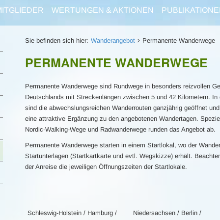
MITGLIEDER
WERTUNGEN & AKTIONEN
PUBLIKATIONE
Sie befinden sich hier:
Wanderangebot
Permanente Wanderwege
PERMANENTE WANDERWEGE
Permanente Wanderwege sind Rundwege in besonders reizvollen G
Deutschlands mit Streckenlängen zwischen 5 und 42 Kilometern. In 
sind die abwechslungsreichen Wanderrouten ganzjährig geöffnet und
eine attraktive Ergänzung zu den angebotenen Wandertagen. Spezie
Nordic-Walking-Wege und Radwanderwege runden das Angebot ab.
Permanente Wanderwege starten in einem Startlokal, wo der Wander
Startunterlagen (Startkartkarte und evtl. Wegskizze) erhält. Beachte
der Anreise die jeweiligen Öffnungszeiten der Startlokale.
Schleswig-Holstein / Hamburg /
Niedersachsen / Berlin /