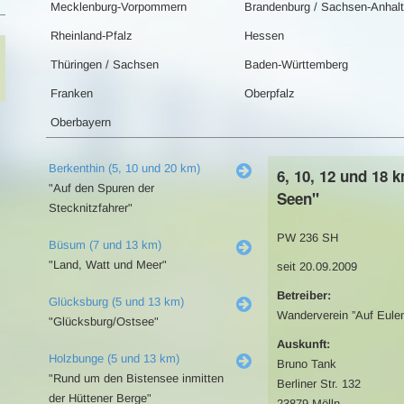
Mecklenburg-Vorpommern
Brandenburg / Sachsen-Anhalt
Rheinland-Pfalz
Hessen
Thüringen / Sachsen
Baden-Württemberg
Franken
Oberpfalz
Oberbayern
Berkenthin (5, 10 und 20 km)
6, 10, 12 und 18
"Auf den Spuren der
Seen"
Stecknitzfahrer"
PW 236 SH
Büsum (7 und 13 km)
"Land, Watt und Meer"
seit 20.09.2009
Betreiber:
Glücksburg (5 und 13 km)
Wanderverein ”Auf Eulen
"Glücksburg/Ostsee"
Auskunft:
Holzbunge (5 und 13 km)
Bruno Tank
"Rund um den Bistensee inmitten
Berliner Str. 132
der Hüttener Berge"
23879 Mölln