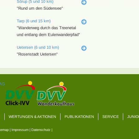
Sörup (5 und 10 km)
"Rund um den Südensee"
Tarp (6 und 15 km)
"Wanderweg durch das Treenetal
und entlang dem Eulenwanderpfad"
Uetersen (6 und 10 km)
"Rosenstadt Uetersen"
R
WERTUNGEN & AKTIONEN
PUBLIKATIONEN
SERVICE
JUNIO
temap
|
Impressum
|
Datenschutz
|