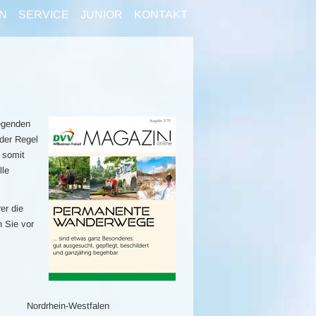
N
SERVICE
JUNIOR
KONTAKT
egenden
der Regel
 somit
lle
er die
n Sie vor
Nordrhein-Westfalen