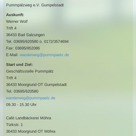
Pummpälzweg e.V. Gumpelstadt
Auskunft:
Werner Wolf
Trift 4
36433 Bad Salzungen
Tel. 03695/620580 o. 0172/3574694
Fax: 03695/852086
E-Mail:
wanderweg@pummpaelz.de
Start und Ziel:
Geschäftsstelle Pummpälz
Trift 4
36433 Moorgrund OT Gumpelstadt
Tel. 03695/620580
wanderweg@pummpaelz.de
09.30 - 15.30 Uhr
Café Landbäckerei Möhra
Türkstr. 1
36433 Moorgrund OT Möhra