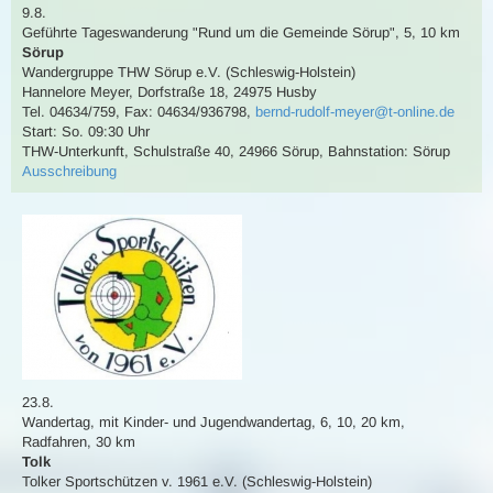
9.8.
Geführte Tageswanderung
"Rund um die Gemeinde Sörup"
,
5, 10 km
Sörup
Wandergruppe THW Sörup e.V. (Schleswig-Holstein)
Hannelore Meyer
,
Dorfstraße 18, 24975 Husby
Tel. 04634/759
,
Fax: 04634/936798
,
bernd-rudolf-meyer@t-online.de
Start: So. 09:30 Uhr
THW-Unterkunft, Schulstraße 40, 24966 Sörup
,
Bahnstation: Sörup
Ausschreibung
23.8.
Wandertag
,
mit Kinder- und Jugendwandertag
,
6, 10, 20 km
,
Radfahren
,
30 km
Tolk
Tolker Sportschützen v. 1961 e.V. (Schleswig-Holstein)