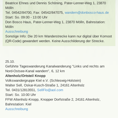
Beatrice Ehnes und Dennis Schöning
,
Pater-Lenner-Weg 1, 23870
Mölln
Tel. 04542/84700
,
Fax: 04542/847075
,
wandern@donbosco-haus.de
Start: So. 09:00 - 13:00 Uhr
Don Bosco Haus, Pater-Lenner-Weg 1, 23870 Mölln
,
Bahnstation:
Mölln
Ausschreibung
Sonstige Info: Die 20 km Wanderstrecke kann nur digital über Komoot
(QR-Code) gewandert werden. Keine Ausschilderung der Strecke.
25.10.
Geführte Tageswanderung
Kanalwanderung "Links und rechts am
Nord-Ostsee-Kanal wandern"
,
6, 12 km
Altenholz/Ortsteil Knopp
Volkswandergruppe Kiel e.V. (Schleswig-Holstein)
Walter Sell
,
Oskar-Kusch-Straße 1, 24161 Altenholz
Tel. 0431/12813551
,
SellFlo@aol.com
Start: So. 10:00 Uhr
FFW Altenholz-Knopp, Knopper Dorfstraße 2, 24161 Altenholz
,
Bahnstation: Kiel
Ausschreibung