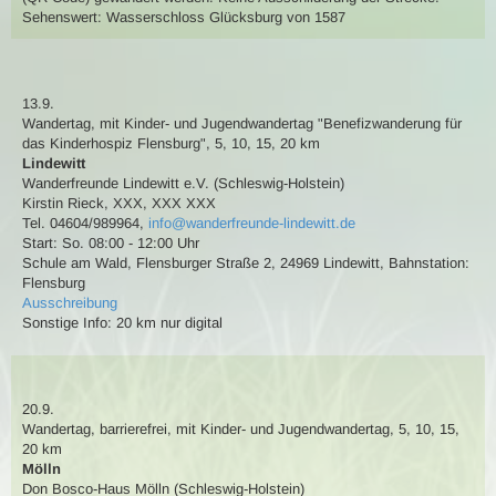
Sehenswert:
Wasserschloss Glücksburg von 1587
13.9.
Wandertag
,
mit Kinder- und Jugendwandertag
"Benefizwanderung für
das Kinderhospiz Flensburg"
,
5, 10, 15, 20 km
Lindewitt
Wanderfreunde Lindewitt e.V. (Schleswig-Holstein)
Kirstin Rieck
,
XXX, XXX XXX
Tel. 04604/989964
,
info@wanderfreunde-lindewitt.de
Start: So. 08:00 - 12:00 Uhr
Schule am Wald, Flensburger Straße 2, 24969 Lindewitt
,
Bahnstation:
Flensburg
Ausschreibung
Sonstige Info: 20 km nur digital
20.9.
Wandertag
, barrierefrei,
mit Kinder- und Jugendwandertag
,
5, 10, 15,
20 km
Mölln
Don Bosco-Haus Mölln (Schleswig-Holstein)