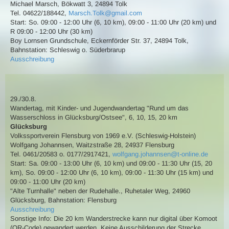
Michael Marsch
,
Bökwatt 3, 24894 Tolk
Tel. 04622/188442
,
Marsch.Tolk@gmail.com
Start: So. 09:00 - 12:00 Uhr (6, 10 km), 09:00 - 11:00 Uhr (20 km) und
R 09:00 - 12:00 Uhr (30 km)
Boy Lornsen Grundschule, Eckernförder Str. 37, 24894 Tolk
,
Bahnstation: Schleswig o. Süderbrarup
Ausschreibung
29./30.8.
Wandertag
,
mit Kinder- und Jugendwandertag
"Rund um das
Wasserschloss in Glücksburg/Ostsee"
,
6, 10, 15, 20 km
Glücksburg
Volkssportverein Flensburg von 1969 e.V. (Schleswig-Holstein)
Wolfgang Johannsen
,
Waitzstraße 28, 24937 Flensburg
Tel. 0461/20583 o. 0177/2917421
,
wolfgang.johannsen@t-online.de
Start: Sa. 09:00 - 13:00 Uhr (6, 10 km) und 09:00 - 11:30 Uhr (15, 20
km), So. 09:00 - 12:00 Uhr (6, 10 km), 09:00 - 11:30 Uhr (15 km) und
09:00 - 11:00 Uhr (20 km)
"Alte Turnhalle" neben der Rudehalle., Ruhetaler Weg, 24960
Glücksburg
,
Bahnstation: Flensburg
Ausschreibung
Sonstige Info: Die 20 km Wanderstrecke kann nur digital über Komoot
(QR-Code) gewandert werden. Keine Ausschilderung der Strecke.