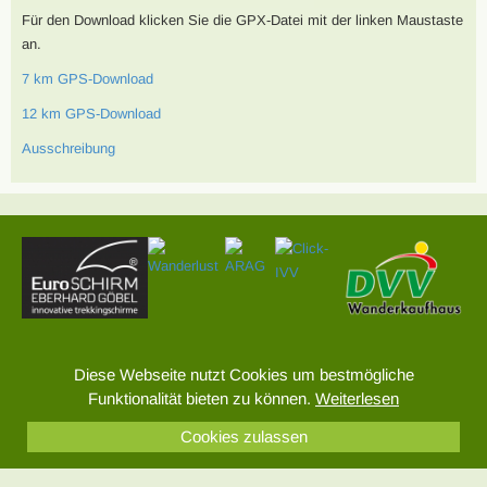
Für den Download klicken Sie die GPX-Datei mit der linken Maustaste
an.
7 km GPS-Download
12 km GPS-Download
Ausschreibung
Sitemap
Diese Webseite nutzt Cookies um bestmögliche
Impressum
Funktionalität bieten zu können.
Weiterlesen
Datenschutz
Cookies zulassen
© 2026 DVV Wandern – Alle Rechte vorbehalten