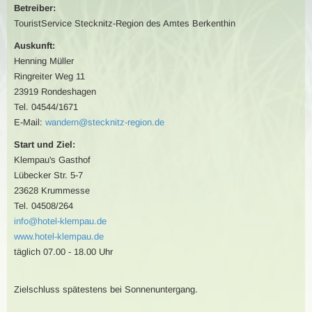
Betreiber:
TouristService Stecknitz-Region des Amtes Berkenthin
Auskunft:
Henning Müller
Ringreiter Weg 11
23919 Rondeshagen
Tel. 04544/1671
E-Mail:
wandern@stecknitz-region.de
Start und Ziel:
Klempau's Gasthof
Lübecker Str. 5-7
23628 Krummesse
Tel. 04508/264
info@hotel-klempau.de
www.hotel-klempau.de
täglich 07.00 - 18.00 Uhr
Zielschluss spätestens bei Sonnenuntergang.