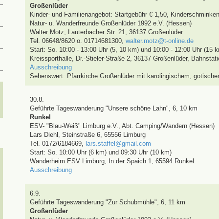
Großenlüder
Kinder- und Familienangebot: Startgebühr € 1,50, Kinderschminke
Natur- u. Wanderfreunde Großenlüder 1992 e.V. (Hessen)
Walter Motz
,
Lauterbacher Str. 21, 36137 Großenlüder
Tel. 06648/8620 o. 01714681300
,
walter.motz@t-online.de
Start: So. 10:00 - 13:00 Uhr (5, 10 km) und 10:00 - 12:00 Uhr (15 
Kreissporthalle, Dr.-Stieler-Straße 2, 36137 Großenlüder
,
Bahnstati
Ausschreibung
Sehenswert:
Pfarrkirche Großenlüder mit karolingischem, gotisch
30.8.
Geführte Tageswanderung
"Unsere schöne Lahn"
,
6, 10 km
Runkel
ESV- "Blau-Weiß" Limburg e.V., Abt. Camping/Wandern (Hessen)
Lars Diehl
,
Steinstraße 6, 65556 Limburg
Tel. 0172/6184669
,
lars.staffel@gmail.com
Start: So. 10:00 Uhr (6 km) und 09:30 Uhr (10 km)
Wanderheim ESV Limburg, In der Spaich 1, 65594 Runkel
Ausschreibung
6.9.
Geführte Tageswanderung
"Zur Schubmühle"
,
6, 11 km
Großenlüder