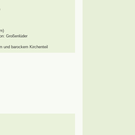
n
km)
on: Großenlüder
em und barockem Kirchenteil