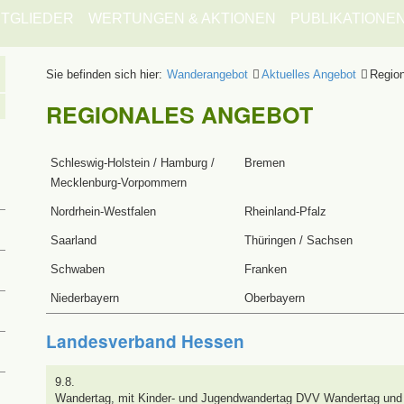
ITGLIEDER
WERTUNGEN & AKTIONEN
PUBLIKATIONE
Sie befinden sich hier:
Wanderangebot
Aktuelles Angebot
Region
REGIONALES ANGEBOT
Schleswig-Holstein / Hamburg /
Bremen
Mecklenburg-Vorpommern
Nordrhein-Westfalen
Rheinland-Pfalz
Saarland
Thüringen / Sachsen
Schwaben
Franken
Niederbayern
Oberbayern
Landesverband Hessen
9.8.
Wandertag
,
mit Kinder- und Jugendwandertag
DVV Wandertag und