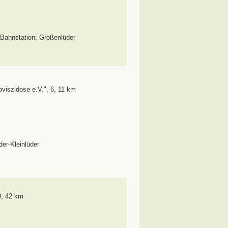
Bahnstation: Großenlüder
viszidose e.V."
,
6, 11 km
der-Kleinlüder
0, 42 km