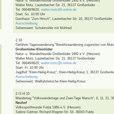
Natur- u. Wanderfreunde Großenlüder 1992 e.V. (Hessen)
Walter Motz
,
Lauterbacher Str. 21, 36137 Großenlüder
Tel. 06648/8620
,
walter.motz@t-online.de
Start: So. 10:00 Uhr
Gasthaus "Zum Hirsch", Lauterbacher Str. 16, 36137 Großenlüder
,
Ausschreibung
Sehenswert:
Schubmühle mit Mühlrad
2.10.
Geführte Tageswanderung
"Benefizwanderung zugunsten von Muko
Großenlüder-Kleinlüder
Natur- u. Wanderfreunde Großenlüder 1992 e.V. (Hessen)
Walter Motz
,
Lauterbacher Str. 21, 36137 Großenlüder
Tel. 06648/8620
,
walter.motz@t-online.de
Start: Fr. 10:00 Uhr
Jagdhof "Klein-Heilig-Kreuz", Klein-Heilig-Kreuz 1, 36137 Großenlü
Ausschreibung
Sehenswert:
Wallfahrtskirche Klein-Heilig-Kreuz
2./3./4.10.
Wandertag
"Volkswandertage und Zwei-Tage Marsch"
,
6, 11, 21, 3
Neuhof
Volkssportfreunde Fulda 1986 e.V. (Hessen)
Sabine Gärtner
,
Richard-Wagner-Str. 54, 36043 Fulda