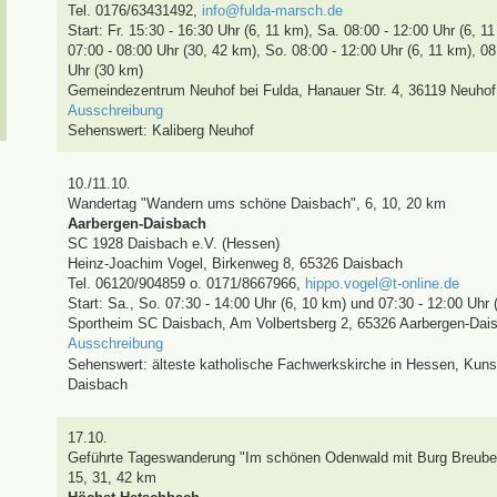
Tel. 0176/63431492
,
info@fulda-marsch.de
Start: Fr. 15:30 - 16:30 Uhr (6, 11 km), Sa. 08:00 - 12:00 Uhr (6, 1
07:00 - 08:00 Uhr (30, 42 km), So. 08:00 - 12:00 Uhr (6, 11 km), 0
Uhr (30 km)
Gemeindezentrum Neuhof bei Fulda, Hanauer Str. 4, 36119 Neuhof
Ausschreibung
Sehenswert:
Kaliberg Neuhof
10./11.10.
Wandertag
"Wandern ums schöne Daisbach"
,
6, 10, 20 km
Aarbergen-Daisbach
SC 1928 Daisbach e.V. (Hessen)
Heinz-Joachim Vogel
,
Birkenweg 8, 65326 Daisbach
Tel. 06120/904859 o. 0171/8667966
,
hippo.vogel@t-online.de
Start: Sa., So. 07:30 - 14:00 Uhr (6, 10 km) und 07:30 - 12:00 Uhr
Sportheim SC Daisbach, Am Volbertsberg 2, 65326 Aarbergen-Dai
Ausschreibung
Sehenswert:
älteste katholische Fachwerkskirche in Hessen, Kun
Daisbach
17.10.
Geführte Tageswanderung
"Im schönen Odenwald mit Burg Breuber
15, 31, 42 km