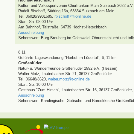
Höchst-Hetschbach
Kultur- und Volkssportverein Churfranken Main Sulzbach 2022 e.V
Rudolf Bischoff
,
Südring 16a, 63834 Sulzbach am Main
Tel. 06028/9981685
,
rbischoff@t-online.de
Start: Sa. 08:00 Uhr
Am Bahnhof, Talstraße, 64739 Höchst-Hetschbach
Ausschreibung
Sehenswert:
Burg Breuberg im Odenwald, Obrunnschlucht und tol
8.11.
Geführte Tageswanderung
"Herbst im Lüdertal"
,
6, 11 km
Großenlüder
Natur- u. Wanderfreunde Großenlüder 1992 e.V. (Hessen)
Walter Motz
,
Lauterbacher Str. 21, 36137 Großenlüder
Tel. 06648/8620
,
walter.motz@t-online.de
Start: So. 10:00 Uhr
Gasthaus "Zum Hirsch", Lauterbacher Str. 16, 36137 Großenlüder
,
Ausschreibung
Sehenswert:
Karolingische-,Gotische- und Barockkirche Großenlüd