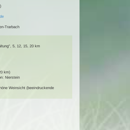
)
.de
en-Trarbach
ltung"
,
5, 12, 15, 20 km
20 km)
n: Nierstein
höne Weinsicht (beeindruckende