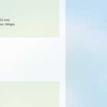
(21 km)
on: Wirges