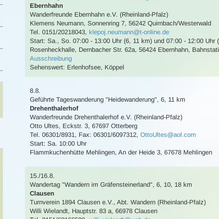
Ebernhahn
Wanderfreunde Ebernhahn e.V. (Rheinland-Pfalz)
Klemens Neumann
,
Sonnenring 7, 56242 Quirnbach/Westerwald
Tel. 0151/20218043
,
klepoj.neumann@t-online.de
Start: Sa., So. 07:00 - 13:00 Uhr (6, 11 km) und 07:00 - 12:00 Uhr 
Rosenheckhalle, Dernbacher Str. 62a, 56424 Ebernhahn
,
Bahnstati
Ausschreibung
Sehenswert:
Erlenhofsee, Köppel
8.8.
Geführte Tageswanderung
"Heidewanderung"
,
6, 11 km
Drehenthalerhof
Wanderfreunde Drehenthalerhof e.V. (Rheinland-Pfalz)
Otto Ultes
,
Eckstr. 3, 67697 Otterberg
Tel. 06301/8931
,
Fax: 06301/6097312
,
OttoUltes@aol.com
Start: Sa. 10:00 Uhr
Flammkuchenhütte Mehlingen, An der Heide 3, 67678 Mehlingen
15./16.8.
Wandertag
"Wandern im Gräfensteinerland"
,
6, 10, 18 km
Clausen
Turnverein 1894 Clausen e.V., Abt. Wandern (Rheinland-Pfalz)
Willi Wielandt
,
Hauptstr. 83 a, 66978 Clausen