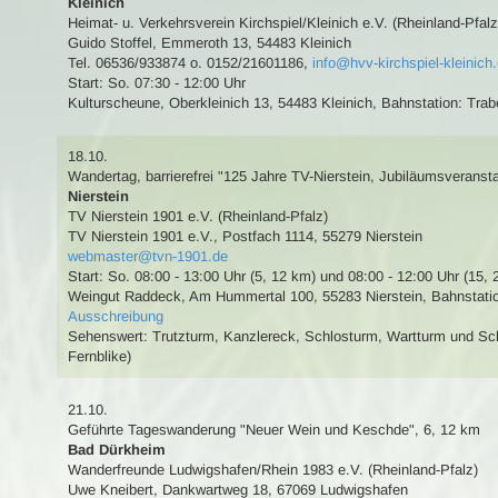
Kleinich
Heimat- u. Verkehrsverein Kirchspiel/Kleinich e.V. (Rheinland-Pfalz
Guido Stoffel
,
Emmeroth 13, 54483 Kleinich
Tel. 06536/933874 o. 0152/21601186
,
info@hvv-kirchspiel-kleinich
Start: So. 07:30 - 12:00 Uhr
Kulturscheune, Oberkleinich 13, 54483 Kleinich
,
Bahnstation: Trab
18.10.
Wandertag
, barrierefrei
"125 Jahre TV-Nierstein, Jubiläumsveransta
Nierstein
TV Nierstein 1901 e.V. (Rheinland-Pfalz)
TV Nierstein 1901 e.V.
,
Postfach 1114, 55279 Nierstein
webmaster@tvn-1901.de
Start: So. 08:00 - 13:00 Uhr (5, 12 km) und 08:00 - 12:00 Uhr (15, 
Weingut Raddeck, Am Hummertal 100, 55283 Nierstein
,
Bahnstatio
Ausschreibung
Sehenswert:
Trutzturm, Kanzlereck, Schlosturm, Wartturm und Sc
Fernblike)
21.10.
Geführte Tageswanderung
"Neuer Wein und Keschde"
,
6, 12 km
Bad Dürkheim
Wanderfreunde Ludwigshafen/Rhein 1983 e.V. (Rheinland-Pfalz)
Uwe Kneibert
,
Dankwartweg 18, 67069 Ludwigshafen