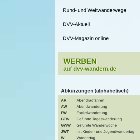
Rund- und Weitwanderwege
DVV-Aktuell
DVV-Magazin online
WERBEN
auf dvv-wandern.de
Abkürzungen (alphabetisch)
AR
Abendradfahren
AW
Abendwanderung
FW
Fackelwanderung
GTW
Geführte Tageswanderung
GWW
Geführte Wanderwoche
JWT
mit Kinder- und Jugendwandertag
W
Wandertag