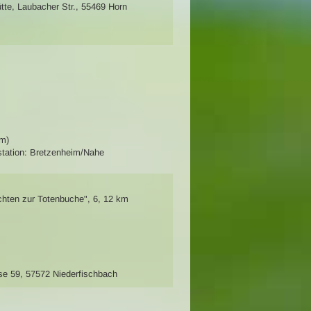
tte, Laubacher Str., 55469 Horn
km)
tation: Bretzenheim/Nahe
chten zur Totenbuche"
,
6, 12 km
se 59, 57572 Niederfischbach