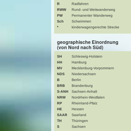
R
Radfahren
RWW
Rund- und Weitwanderweg
PW
Permanenter Wanderweg
Sch
Schwimmen
*
kinderwagengerechte Strecke
geographische Einordnung
(von Nord nach Süd)
SH
Schleswig-Holstein
HH
Hamburg
MV
Mecklenburg-Vorpommern
NDS
Niedersachsen
B
Berlin
BRB
Brandenburg
S-ANH
Sachsen-Anhalt
NRW
Nordrhein-Westfalen
RP
Rheinland-Pfalz
HE
Hessen
SAAR
Saarland
TH
Thüringen
S
Sachsen