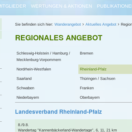
MITGLIEDER
WERTUNGEN & AKTIONEN
PUBLIKATIONE
Sie befinden sich hier:
Wanderangebot
Aktuelles Angebot
Region
REGIONALES ANGEBOT
Schleswig-Holstein / Hamburg /
Bremen
Mecklenburg-Vorpommern
Nordrhein-Westfalen
Rheinland-Pfalz
Saarland
Thüringen / Sachsen
Schwaben
Franken
Niederbayern
Oberbayern
Landesverband Rheinland-Pfalz
8./9.8.
Wandertag
"Kannenbäckerland-Wandertage"
,
6, 11, 21 km