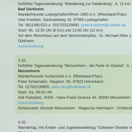
Geführte Tageswanderung
"Wanderung zur Hardenburg"
,
6, 12 km
Bad Dürkheim
Wanderfreunde Ludwigshafen/Rhein 1983 e.V. (Rheinland-Pfalz)
Uwe Kneibert
,
Dankwartweg 18, 67069 Ludwigshafen
Tel. 0621/661523 o. 0157/53129090
,
jumb-kneibert@t-online.de
Start: Mi. 13:30 Uhr (6 km) und 13:00 Uhr (12 km)
Vor dem Riesenfass auf dem Wurstmarktplatz, St. Michael Allee 
Dürkheim
Ausschreibung
3.10.
Geführte Tageswanderung
"Meisenheim - die Perle im Glantal"
,
5, 
Meisenheim
Wanderfreunde Schiersfeld e.V. (Rheinland-Pfalz)
Peter Schamaitis
,
Hauptstr. 50, 67823 Unkenbach
Tel. 0170/2139955
,
peter.dvv@sokranet.de
Start: Sa. 09:00 Uhr
Aldi Parkplatz, B420 - Hans-Frank-Strasse 44, 55590 Meisenheim
Ausschreibung
Sehenswert:
Altstadt Meisenheim - Magische Heimbach - Schlossk
4.10.
Wandertag
,
mit Kinder- und Jugendwandertag
"Goldener Oktober i