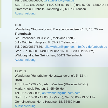
Tel. 0151/68166509
,
willi.wielandt@web.de
Start: Sa., So. 07:00 - 14:00 Uhr (6, 10 km) und 07:00 - 13:00 Uhr
Gräfenstein Turnhalle, Jahnweg 26, 66978 Clausen
Ausschreibung
15.8.
Wandertag
"Soonwald- und Bierabendwanderung"
,
5, 10, 20 km
Tiefenbach
SV Tiefenbach 1931 e.V. (Rheinland-Pfalz)
Julia Wichter
,
Hauptstr. 8, 55471 Tiefenbach
Tel. 0160/90527836
,
julia.wichter@gmx.de, info@sv-tiefenbach.de
Start: Sa. 07:00 - 14:00 Uhr und 16:00 - 17:30 Uhr (5 km)
Wildburghalle, Im Gründchen, 55471 Tiefenbach
Ausschreibung
19./20.9.
Wandertag
"Hunsrücker Herbstwanderung"
,
5, 13 km
Horn
TuS Horn 1920 e.V., Abt. Wandern (Rheinland-Pfalz)
Maria Knebel
,
Poststr. 1, 55469 Horn
Tel. 06766/969896
,
abt.wandern@tus-horn.com
Start: Sa. 15:00 - 17:00 Uhr (5 km), So. 08:00 - 13:00 Uhr
Gemeindehaus Horn, Hauptstr. 18, 55469 Horn
Ausschreibung