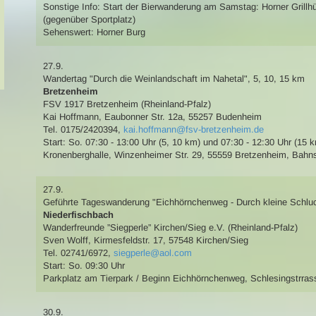
Sonstige Info: Start der Bierwanderung am Samstag: Horner Grillhü
(gegenüber Sportplatz)
Sehenswert:
Horner Burg
27.9.
Wandertag
"Durch die Weinlandschaft im Nahetal"
,
5, 10, 15 km
Bretzenheim
FSV 1917 Bretzenheim (Rheinland-Pfalz)
Kai Hoffmann
,
Eaubonner Str. 12a, 55257 Budenheim
Tel. 0175/2420394
,
kai.hoffmann@fsv-bretzenheim.de
Start: So. 07:30 - 13:00 Uhr (5, 10 km) und 07:30 - 12:30 Uhr (15 
Kronenberghalle, Winzenheimer Str. 29, 55559 Bretzenheim
,
Bahns
27.9.
Geführte Tageswanderung
"Eichhörnchenweg - Durch kleine Schlu
Niederfischbach
Wanderfreunde ”Siegperle” Kirchen/Sieg e.V. (Rheinland-Pfalz)
Sven Wolff
,
Kirmesfeldstr. 17, 57548 Kirchen/Sieg
Tel. 02741/6972
,
siegperle@aol.com
Start: So. 09:30 Uhr
Parkplatz am Tierpark / Beginn Eichhörnchenweg, Schlesingstrras
30.9.