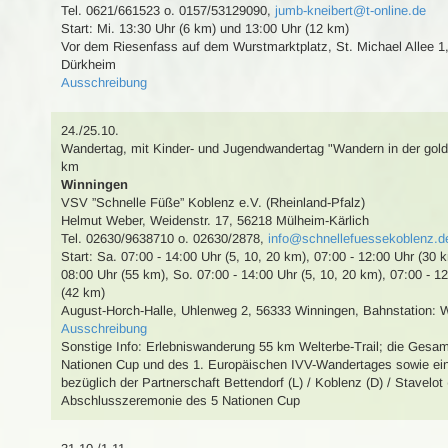
Tel. 0621/661523 o. 0157/53129090
,
jumb-kneibert@t-online.de
Start: Mi. 13:30 Uhr (6 km) und 13:00 Uhr (12 km)
Vor dem Riesenfass auf dem Wurstmarktplatz, St. Michael Allee 
Dürkheim
Ausschreibung
24./25.10.
Wandertag
,
mit Kinder- und Jugendwandertag
"Wandern in der gol
km
Winningen
VSV ”Schnelle Füße” Koblenz e.V. (Rheinland-Pfalz)
Helmut Weber
,
Weidenstr. 17, 56218 Mülheim-Kärlich
Tel. 02630/9638710 o. 02630/2878
,
info@schnellefuessekoblenz.d
Start: Sa. 07:00 - 14:00 Uhr (5, 10, 20 km), 07:00 - 12:00 Uhr (30 
08:00 Uhr (55 km), So. 07:00 - 14:00 Uhr (5, 10, 20 km), 07:00 - 1
(42 km)
August-Horch-Halle, Uhlenweg 2, 56333 Winningen
,
Bahnstation: 
Ausschreibung
Sonstige Info: Erlebniswanderung 55 km Welterbe-Trail; die Gesa
Nationen Cup und des 1. Europäischen IVV-Wandertages sowie ei
bezüglich der Partnerschaft Bettendorf (L) / Koblenz (D) / Stavelot 
Abschlusszeremonie des 5 Nationen Cup