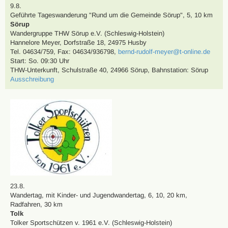
9.8.
Geführte Tageswanderung
"Rund um die Gemeinde Sörup"
,
5, 10 km
Sörup
Wandergruppe THW Sörup e.V. (Schleswig-Holstein)
Hannelore Meyer
,
Dorfstraße 18, 24975 Husby
Tel. 04634/759
,
Fax: 04634/936798
,
bernd-rudolf-meyer@t-online.de
Start: So. 09:30 Uhr
THW-Unterkunft, Schulstraße 40, 24966 Sörup
,
Bahnstation: Sörup
Ausschreibung
23.8.
Wandertag
,
mit Kinder- und Jugendwandertag
,
6, 10, 20 km
,
Radfahren
,
30 km
Tolk
Tolker Sportschützen v. 1961 e.V. (Schleswig-Holstein)