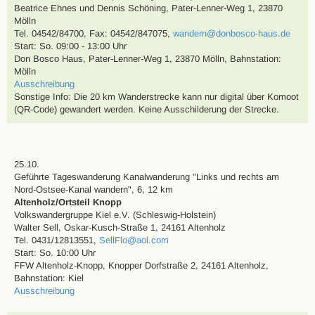
Beatrice Ehnes und Dennis Schöning
,
Pater-Lenner-Weg 1, 23870
Mölln
Tel. 04542/84700
,
Fax: 04542/847075
,
wandern@donbosco-haus.de
Start: So. 09:00 - 13:00 Uhr
Don Bosco Haus, Pater-Lenner-Weg 1, 23870 Mölln
,
Bahnstation:
Mölln
Ausschreibung
Sonstige Info: Die 20 km Wanderstrecke kann nur digital über Komoot
(QR-Code) gewandert werden. Keine Ausschilderung der Strecke.
25.10.
Geführte Tageswanderung
Kanalwanderung "Links und rechts am
Nord-Ostsee-Kanal wandern"
,
6, 12 km
Altenholz/Ortsteil Knopp
Volkswandergruppe Kiel e.V. (Schleswig-Holstein)
Walter Sell
,
Oskar-Kusch-Straße 1, 24161 Altenholz
Tel. 0431/12813551
,
SellFlo@aol.com
Start: So. 10:00 Uhr
FFW Altenholz-Knopp, Knopper Dorfstraße 2, 24161 Altenholz
,
Bahnstation: Kiel
Ausschreibung