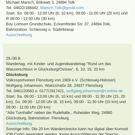
Michael Marsch
,
Bökwatt 3, 24894 Tolk
Tel. 04622/188442
,
Marsch.Tolk@gmail.com
Start: So. 09:00 - 12:00 Uhr (6, 10 km), 09:00 - 11:00 Uhr (20 km) und
R 09:00 - 12:00 Uhr (30 km)
Boy Lornsen Grundschule, Eckernförder Str. 37, 24894 Tolk
,
Bahnstation: Schleswig o. Süderbrarup
Ausschreibung
29./30.8.
Wandertag
,
mit Kinder- und Jugendwandertag
"Rund um das
Wasserschloss in Glücksburg/Ostsee"
,
6, 10, 15, 20 km
Glücksburg
Volkssportverein Flensburg von 1969 e.V. (Schleswig-Holstein)
Wolfgang Johannsen
,
Waitzstraße 28, 24937 Flensburg
Tel. 0461/20583 o. 0177/2917421
,
wolfgang.johannsen@t-online.de
Start: Sa. 09:00 - 13:00 Uhr (6, 10 km) und 09:00 - 11:30 Uhr (15, 20
km), So. 09:00 - 12:00 Uhr (6, 10 km), 09:00 - 11:30 Uhr (15 km) und
09:00 - 11:00 Uhr (20 km)
"Alte Turnhalle" neben der Rudehalle., Ruhetaler Weg, 24960
Glücksburg
,
Bahnstation: Flensburg
Ausschreibung
Sonstige Info: Die 20 km Wanderstrecke kann nur digital über Komoot
(QR-Code) gewandert werden. Keine Ausschilderung der Strecke.