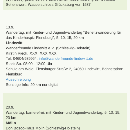
Sehenswert:
Wasserschloss Glücksburg von 1587
13.9.
Wandertag
,
mit Kinder- und Jugendwandertag
"Benefizwanderung für
das Kinderhospiz Flensburg"
,
5, 10, 15, 20 km
Lindewitt
Wanderfreunde Lindewitt e.V. (Schleswig-Holstein)
Kirstin Rieck
,
XXX, XXX XXX
Tel. 04604/989964
,
info@wanderfreunde-lindewitt.de
Start: So. 08:00 - 12:00 Uhr
Schule am Wald, Flensburger Straße 2, 24969 Lindewitt
,
Bahnstation:
Flensburg
Ausschreibung
Sonstige Info: 20 km nur digital
20.9.
Wandertag
, barrierefrei,
mit Kinder- und Jugendwandertag
,
5, 10, 15,
20 km
Mölln
Don Bosco-Haus Mölln (Schleswig-Holstein)