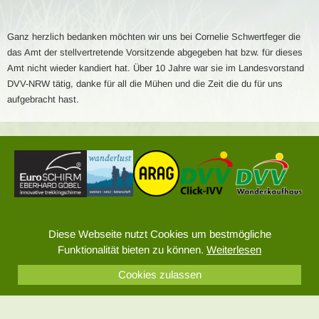
Ganz herzlich bedanken möchten wir uns bei Cornelie Schwertfeger die
das Amt der stellvertretende Vorsitzende abgegeben hat bzw. für dieses
Amt nicht wieder kandiert hat. Über 10 Jahre war sie im Landesvorstand
DVV-NRW tätig, danke für all die Mühen und die Zeit die du für uns
aufgebracht hast.
Sitemap
Diese Webseite nutzt Cookies um bestmögliche
Impressum
Funktionalität bieten zu können.
Weiterlesen
Datenschutz
Cookies zulassen
© 2026 DVV Wandern – Alle Rechte vorbehalten