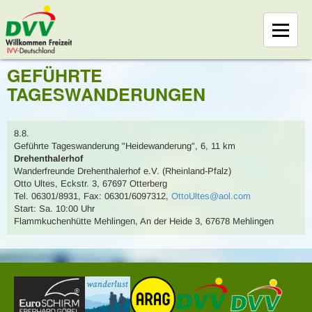
GEFÜHRTE
TAGESWANDERUNGEN
8.8.
Geführte Tageswanderung
"Heidewanderung"
,
6, 11 km
Drehenthalerhof
Wanderfreunde Drehenthalerhof e.V. (Rheinland-Pfalz)
Otto Ultes
,
Eckstr. 3, 67697 Otterberg
Tel. 06301/8931
,
Fax: 06301/6097312
,
OttoUltes@aol.com
Start: Sa. 10:00 Uhr
Flammkuchenhütte Mehlingen, An der Heide 3, 67678 Mehlingen